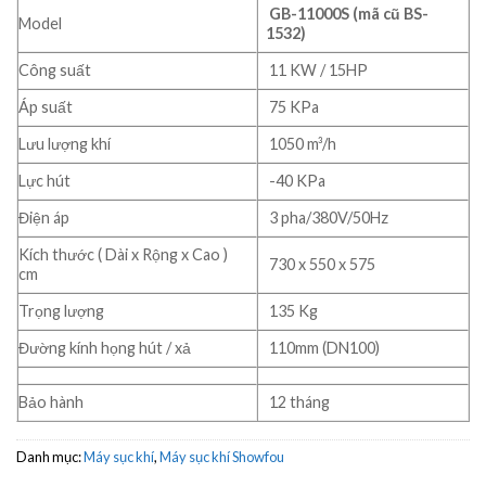
GB-11000S (mã cũ BS-
Model
1532)
Công suất
11 KW / 15HP
Áp suất
75 KPa
Lưu lượng khí
1050 m³/h
Lực hút
-40 KPa
Điện áp
3 pha/380V/50Hz
Kích thước ( Dài x Rộng x Cao )
730 x 550 x 575
cm
Trọng lượng
135 Kg
Đường kính họng hút / xả
110mm (DN100)
Bảo hành
12 tháng
Danh mục:
Máy sục khí
,
Máy sục khí Showfou