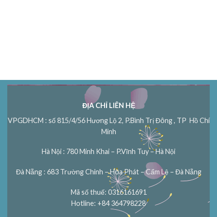
ĐỊA CHỈ LIÊN HỆ
VPGDHCM : số 815/4/56 Hương Lộ 2, P.Bình Trị Đông , TP Hồ Chí
Minh
Hà Nội : 780 Minh Khai – P.Vĩnh Tuy – Hà Nội
Đà Nẵng : 683 Trường Chinh – Hòa Phát – Cẩm Lệ – Đà Nẵng
Mã số thuế: 0316161691
Hotline: +84 364798228