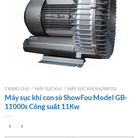
TRANG CHỦ
/
MÁY SỤC KHÍ
/
MÁY SỤC KHÍ SHOWFOU
Máy sục khí con sò ShowFou Model GB-
11000s Công suất 11Kw