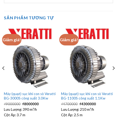
SẢN PHẨM TƯƠNG TỰ
Giảm giá!
Giảm giá!
Máy (quạt) sục khí con sò Veratti
Máy (quạt) sục khí con sò Veratti
BG-3000S công suất 3.0Kw
BG-1100S công suất 1.1Kw
Giá
Giá
Giá
Giá
₫
9000000
₫
8000000
₫
4700000
₫
4300000
gốc
hiện
gốc
hiện
Lưu Lượng:
là:
390 m³/h
tại
Lưu Lượng:
là:
210 m³/h
tại
₫9000000.
là:
₫4700000.
là:
Cột Áp:
3.7 m
Cột Áp:
2.5 m
₫8000000.
₫4300000.