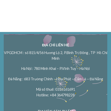
ĐỊA CHỈ LIÊN HỆ
VPGDHCM : số 815/4/56 Hương Lộ 2, P.Bình Trị Đông , TP Hồ Chí
Minh
Hà Nội : 780 Minh Khai – P.Vĩnh Tuy – Hà Nội
Đà Nẵng : 683 Trường Chinh – Hòa Phát – Cẩm Lệ – Đà Nẵng
Mã số thuế: 0316161691
Hotline: +84 364798228