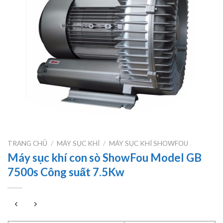
TRANG CHỦ
/
MÁY SỤC KHÍ
/
MÁY SỤC KHÍ SHOWFOU
Máy sục khí con sò ShowFou Model GB
7500s Công suất 7.5Kw