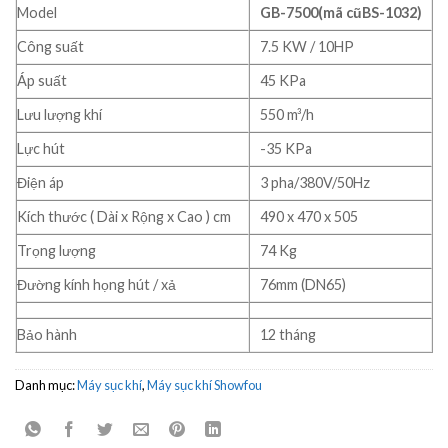
Model
GB-7500(mã cũBS-1032)
Công suất
7.5 KW / 10HP
Áp suất
45 KPa
Lưu lượng khí
550 m³/h
Lực hút
-35 KPa
Điện áp
3 pha/380V/50Hz
Kích thước ( Dài x Rộng x Cao ) cm
490 x 470 x 505
Trọng lượng
74 Kg
Đường kính họng hút / xả
76mm (DN65)
Bảo hành
12 tháng
Danh mục:
Máy sục khí
,
Máy sục khí Showfou