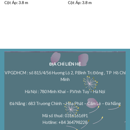
Cột Áp:
3.8 m
Cột Áp:
3.8 m
00.
ĐỊA CHỈ LIÊN HỆ
VPGDHCM : số 815/4/56 Hương Lộ 2, P.Bình Trị Đông , TP Hồ Chí
Minh
Hà Nội : 780 Minh Khai – P.Vĩnh Tuy – Hà Nội
Đà Nẵng : 683 Trường Chinh – Hòa Phát – Cẩm Lệ – Đà Nẵng
Mã số thuế: 0316161691
Hotline: +84 364798228