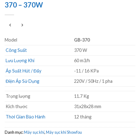
370 – 370W
Model
GB-370
Công Suất
370 W
Lưu Lượng Khí
60 m3/h
Áp Suất Hút / Đẩy
-11 / 16 KPa
Điện Áp Sử Dụng
220V / 50Hz / 1 pha
Trọng lượng
11.7 Kg
Kích thước
31x28x28 mm
Thời Gian Bảo Hành
12 tháng
Danh mục:
Máy sục khí
,
Máy sục khí Showfou