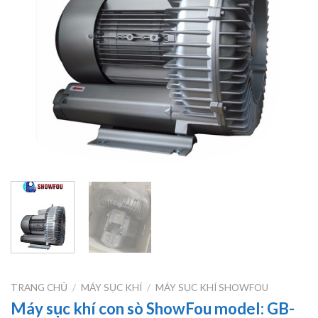
TRANG CHỦ
/
MÁY SỤC KHÍ
/
MÁY SỤC KHÍ SHOWFOU
Máy sục khí con sò ShowFou model: GB-