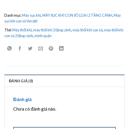
Danh mục:
Máy sục khí
,
MÁY SỤC KHÍ CON SÒ LOẠI 2 TẦNG CÁNH
,
Máy
sục khí con sò Veratti
Thẻ:
Máy thổi khí
,
máy thổi khí 2 tầng cánh
,
máy thổi khí con sò
,
máy thổi khí
con sò 2 tầng cánh
,
minh quân
ĐÁNH GIÁ (0)
Đánh giá
Chưa có đánh giá nào.