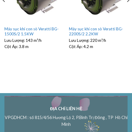
Máy sục khí con sò Veratti BG-
Máy sục khí con sò Veratti BG-
1500S/2 1.5KW
2200S/2 2.2KW
Lưu Lượng:
143 m³/h
Lưu Lượng:
220 m³/h
Cột Áp:
3.8 m
Cột Áp:
4.2 m
ĐỊA CHỈ LIÊN HỆ
VPGDHCM : số 815/4/56 Hương Lộ 2, P.Bình Trị Đông , TP Hồ Chí
Minh