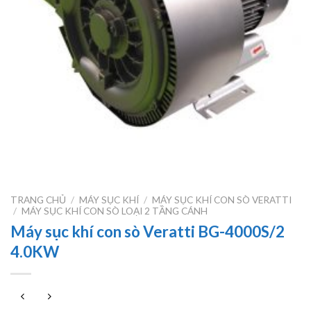
TRANG CHỦ
/
MÁY SỤC KHÍ
/
MÁY SỤC KHÍ CON SÒ VERATTI
/
MÁY SỤC KHÍ CON SÒ LOẠI 2 TẦNG CÁNH
Máy sục khí con sò Veratti BG-4000S/2
4.0KW