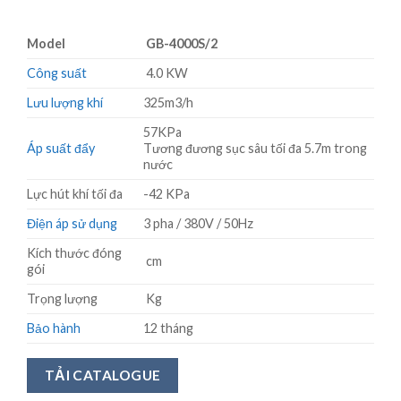
Model
GB-4000S/2
Công suất
4.0 KW
Lưu lượng khí
325m3/h
57KPa
Áp suất đẩy
Tương đương sục sâu tối đa 5.7m trong
nước
Lực hút khí tối đa
-42 KPa
Điện áp sử dụng
3 pha / 380V / 50Hz
Kích thước đóng
cm
gói
Trọng lượng
Kg
Bảo hành
12 tháng
TẢI CATALOGUE