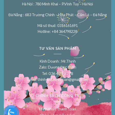
Hà Nội : 780 Minh Khai – P.Vĩnh Tuy – Hà Nội
Đà Nẵng : 683 Trường Chinh – Hòa Phát – Cẩm Lệ – Đà Nẵng
Mã số thuế: 0316161691
Hotline: +84 364798228
TƯ VẤN SẢN PHẨM
Kinh Doanh : Mr.Thịnh
Zalo: Dương Đức thịnh
036 479 8228
Tel:
Email:
thinh402.minhquan@gmail.com
CHÍNH SÁCH CÔNG TY
Hình thức thanh toán