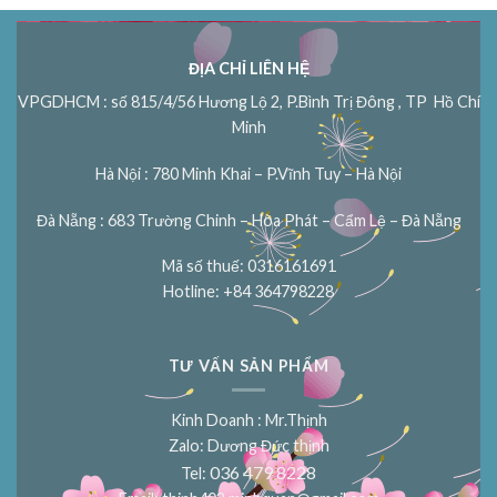
ĐỊA CHỈ LIÊN HỆ
VPGDHCM : số 815/4/56 Hương Lộ 2, P.Bình Trị Đông , TP Hồ Chí
Minh
Hà Nội : 780 Minh Khai – P.Vĩnh Tuy – Hà Nội
Đà Nẵng : 683 Trường Chinh – Hòa Phát – Cẩm Lệ – Đà Nẵng
Mã số thuế: 0316161691
Hotline: +84 364798228
TƯ VẤN SẢN PHẨM
Kinh Doanh : Mr.Thịnh
Zalo: Dương Đức thịnh
036 479 8228
Tel: