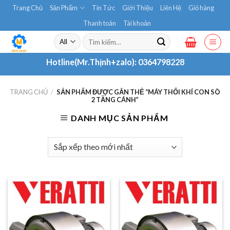
Skip
Trang Chủ
Sản Phẩm
Tin Tức
Giới Thiệu
Liên Hệ
Giỏ hàng
to
Thanh toán
Tài khoản
content
Tìm
kiếm:
Hotline(Mr.Thịnh+zalo):
0364798228
TRANG CHỦ
/
SẢN PHẨM ĐƯỢC GẮN THẺ “MÁY THỔI KHÍ CON SÒ
2 TẦNG CÁNH”
DANH MỤC SẢN PHẨM