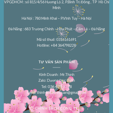
VPGDHCM : số 815/4/56 Hương Lộ 2, P.Bình Trị Đông , TP Hồ Chí
Minh
Hà Nội : 780 Minh Khai – P.Vĩnh Tuy – Hà Nội
Đà Nẵng : 683 Trường Chinh – Hòa Phát – Cẩm Lệ – Đà Nẵng
Mã số thuế: 0316161691
Hotline: +84 364798228
TƯ VẤN SẢN PHẨM
Kinh Doanh : Mr.Thịnh
Zalo: Dương Đức thịnh
036 479 8228
Tel:
Email:
thinh402.minhquan@gmail.com
CHÍNH SÁCH CÔNG TY