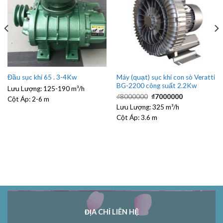
Máy (quạt) sục khí con sò Veratti
Đầu sục khí 65 . 3-4Kw
BG-2200 công suất 2.2Kw
Lưu Lượng:
125-190 m³/h
Giá
Giá
₫
8000000
₫
7000000
Cột Áp:
2-6 m
gốc
hiện
Lưu Lượng:
là:
325 m³/h
tại
₫8000000.
là:
Cột Áp:
3.6 m
₫7000000.
ĐỊA CHỈ LIÊN HỆ