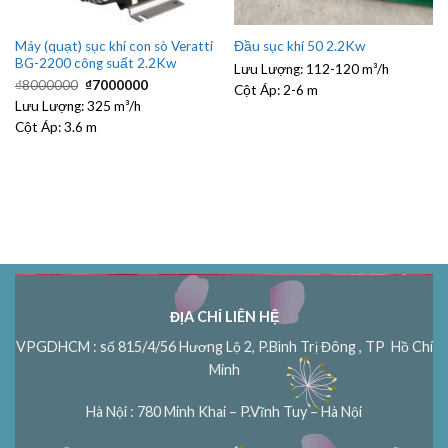
Máy (quạt) sục khí con sò Veratti
Đầu sục khí 50 2.2Kw
BG-2200 công suất 2.2Kw
Lưu Lượng:
112-120 m³/h
Giá
Giá
₫
8000000
₫
7000000
Cột Áp:
2-6 m
gốc
hiện
Lưu Lượng:
là:
325 m³/h
tại
₫8000000.
là:
Cột Áp:
3.6 m
₫7000000.
ĐỊA CHỈ LIÊN HỆ
VPGDHCM : số 815/4/56 Hương Lộ 2, P.Bình Trị Đông , TP Hồ Chí
Minh
Hà Nội : 780 Minh Khai – P.Vĩnh Tuy – Hà Nội