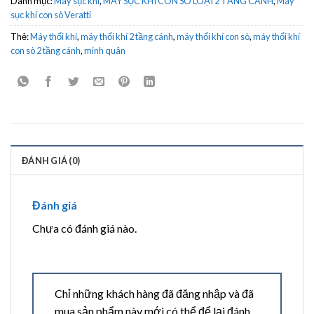
Danh mục:
Máy sục khí
,
MÁY SỤC KHÍ CON SÒ LOẠI 2 TẦNG CÁNH
,
Máy
sục khí con sò Veratti
Thẻ:
Máy thổi khí
,
máy thổi khí 2 tầng cánh
,
máy thổi khí con sò
,
máy thổi khí
con sò 2 tầng cánh
,
minh quân
ĐÁNH GIÁ (0)
Đánh giá
Chưa có đánh giá nào.
Chỉ những khách hàng đã đăng nhập và đã
mua sản phẩm này mới có thể để lại đánh