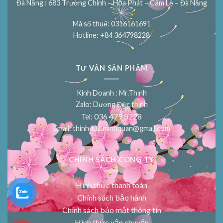
Đà Nẵng : 683 Trường Chinh – Hòa Phát – Cẩm Lệ – Đà Nẵng
Mã số thuế: 0316161691
Hotline: +84 364798228
TƯ VẤN SẢN PHẨM
Kinh Doanh : Mr.Thịnh
Zalo: Dương Đức thịnh
036 479 8228
Tel:
Email:
thinh402.minhquan@gmail.com
CHÍNH SÁCH CÔNG TY
Hình thức thanh toán
Chính sách bảo hành
Chính sách bảo mật thông tin
Hình thức vận chuyển