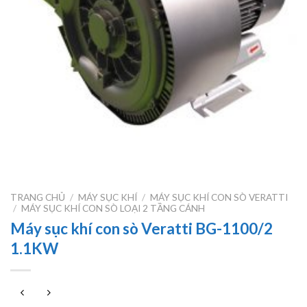
TRANG CHỦ
/
MÁY SỤC KHÍ
/
MÁY SỤC KHÍ CON SÒ VERATTI
/
MÁY SỤC KHÍ CON SÒ LOẠI 2 TẦNG CÁNH
Máy sục khí con sò Veratti BG-1100/2
1.1KW