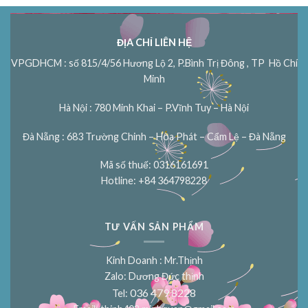
ĐỊA CHỈ LIÊN HỆ
VPGDHCM : số 815/4/56 Hương Lộ 2, P.Bình Trị Đông , TP Hồ Chí
Minh
Hà Nội : 780 Minh Khai – P.Vĩnh Tuy – Hà Nội
Đà Nẵng : 683 Trường Chinh – Hòa Phát – Cẩm Lệ – Đà Nẵng
Mã số thuế: 0316161691
Hotline: +84 364798228
TƯ VẤN SẢN PHẨM
Kinh Doanh : Mr.Thịnh
Zalo: Dương Đức thịnh
036 479 8228
Tel: