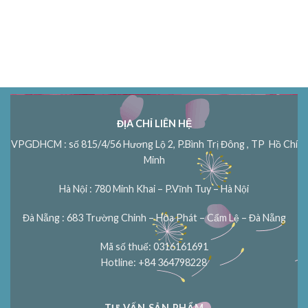
ĐỊA CHỈ LIÊN HỆ
VPGDHCM : số 815/4/56 Hương Lộ 2, P.Bình Trị Đông , TP Hồ Chí
Minh
Hà Nội : 780 Minh Khai – P.Vĩnh Tuy – Hà Nội
Đà Nẵng : 683 Trường Chinh – Hòa Phát – Cẩm Lệ – Đà Nẵng
Mã số thuế: 0316161691
Hotline: +84 364798228
TƯ VẤN SẢN PHẨM