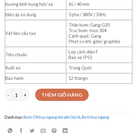
Đường kính họng hút/ xả
65 / 40 mm
Điện áp sử dụng
3 pha / 380V / 50Hz
Thân bơm: Gang G20
Trục bơm: Inox 304
Vật liệu cấu tạo
Cánh quạt: Gang
Phớt cơ khí: gốm/ graphite
Lớp cách điện F
Tiêu chuẩn
Bảo vệ IP55
Xuất xứ
Trung Quốc
Bảo hành
12 thángv
Máy bơm trục ngang Veratti CS40-250/11 11Kw số lượng
THÊM GIỎ HÀNG
Danh mục:
Bơm CN trục ngang Veratti Giá rẻ
,
Bơm trục ngang