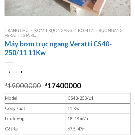
TRANG CHỦ
/
BƠM TRỤC NGANG
/
BƠM CN TRỤC NGANG
VERATTI GIÁ RẺ
Máy bơm trục ngang Veratti CS40-
250/11 11Kw
Giá
Giá
19000000
17400000
₫
₫
gốc
hiện
là:
tại
Model
CS40-250/11
₫19000000.
là:
Công suất
11 Kw
₫17400000.
Lưu lượng
18-48 m³/h
Cột áp
67.5-47m