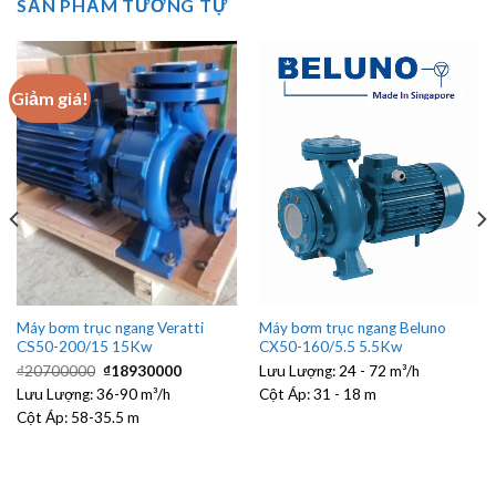
SẢN PHẨM TƯƠNG TỰ
Giảm giá!
Máy bơm trục ngang Beluno
Máy bơm trục ngang Veratti
CX50-160/5.5 5.5Kw
CS50-200/15 15Kw
Giá
Giá
Lưu Lượng:
24 - 72 m³/h
₫
20700000
₫
18930000
gốc
hiện
Cột Áp:
31 - 18 m
Lưu Lượng:
36-90 m³/h
là:
tại
₫20700000.
là:
Cột Áp:
58-35.5 m
₫18930000.