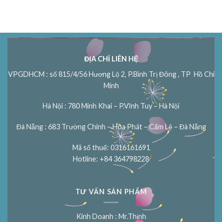
ĐỊA CHỈ LIÊN HỆ
VPGDHCM : số 815/4/56 Hương Lộ 2, P.Bình Trị Đông , TP Hồ Chí
Minh
Hà Nội : 780 Minh Khai – P.Vĩnh Tuy – Hà Nội
Đà Nẵng : 683 Trường Chinh – Hòa Phát – Cẩm Lệ – Đà Nẵng
Mã số thuế: 0316161691
Hotline: +84 364798228
TƯ VẤN SẢN PHẨM
Kinh Doanh : Mr.Thịnh