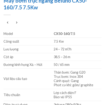
Máy bơm trục ngang Beluno CX50-
160/7.5 7.5Kw
Model
CX50-160/7.5
Công suất
7.5 Kw
Lưu lượng
24 – 72 m³/h
Cột áp
38.5 – 26 m
Đường kính họng Xả – Hút
50 / 65 mm
Thân bơm: Gang G20
Trục bơm: Inox 304
Vật liệu cấu tạo
Cánh quạt: Gang
Phớt cơ khí: gốm/ graphite
Lớp cách điện F
Tiêu chuẩn
Bảo vệ IP55
Diện áp sử dụng
3phase/380v/50hz