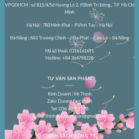
VPGDHCM : số 815/4/56 Hương Lộ 2, P.Bình Trị Đông , TP Hồ Chí
Minh
Hà Nội : 780 Minh Khai – P.Vĩnh Tuy – Hà Nội
Đà Nẵng : 683 Trường Chinh – Hòa Phát – Cẩm Lệ – Đà Nẵng
Mã số thuế: 0316161691
Hotline: +84 364798228
TƯ VẤN SẢN PHẨM
Kinh Doanh : Mr.Thịnh
Zalo: Dương Đức thịnh
036 479 8228
Tel:
Email:
thinh402.minhquan@gmail.com
CHÍNH SÁCH CÔNG TY