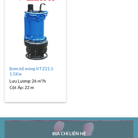
Bơm hố móng KTZ21.5
1.5Kw
Lưu Lượng:
26 m³/h
Cột Áp:
22 m
ĐỊA CHỈ LIÊN HỆ