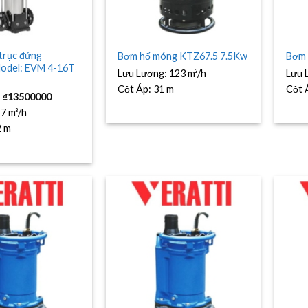
 trục đứng
Bơm hố móng KTZ67.5 7.5Kw
Bơm 
odel: EVM 4-16T
Lưu Lượng:
123 m³/h
Lưu 
Cột Áp:
31 m
Cột 
Giá
Giá
₫
13500000
gốc
hiện
là:
tại
:
7 m³/h
₫15500000.
là:
2 m
₫13500000.