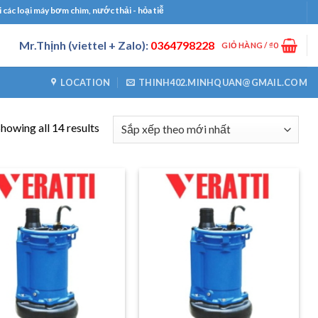
i máy bơm chìm, nước thải - hỏa tiễn, bơm công nghiệp, bơm định lượng, máy thổi 
Mr.Thịnh (viettel + Zalo):
0364798228
GIỎ HÀNG /
₫
0
LOCATION
THINH402.MINHQUAN@GMAIL.COM
howing all 14 results