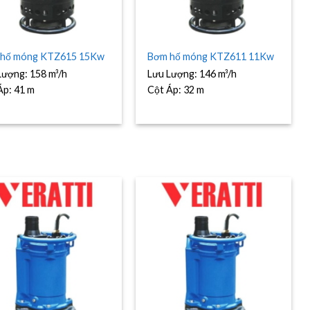
hố móng KTZ615 15Kw
Bơm hố móng KTZ611 11Kw
Lượng:
158 m³/h
Lưu Lượng:
146 m³/h
Áp:
41 m
Cột Áp:
32 m