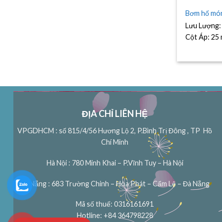
Bơm hố mó
Lưu Lượng
Cột Áp:
25
ĐỊA CHỈ LIÊN HỆ
VPGDHCM : số 815/4/56 Hương Lộ 2, P.Bình Trị Đông , TP Hồ
Chí Minh
Hà Nội : 780 Minh Khai – P.Vĩnh Tuy – Hà Nội
Đà Nẵng : 683 Trường Chinh – Hòa Phát – Cẩm Lệ – Đà Nẵng
Mã số thuế: 0316161691
Hotline: +84 364798228