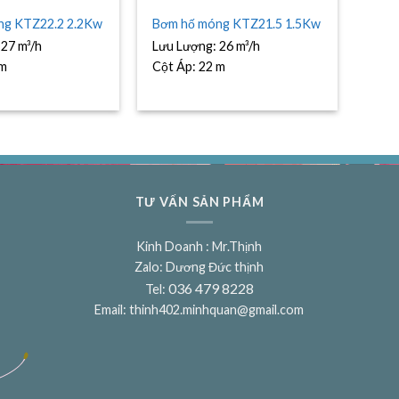
ng KTZ22.2 2.2Kw
Bơm hố móng KTZ21.5 1.5Kw
:
27 m³/h
Lưu Lượng:
26 m³/h
 m
Cột Áp:
22 m
TƯ VẤN SẢN PHẨM
Kinh Doanh : Mr.Thịnh
Zalo: Dương Đức thịnh
036 479 8228
Tel:
Email:
thinh402.minhquan@gmail.com