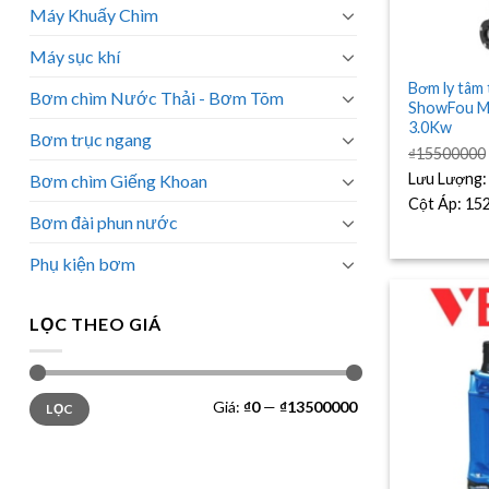
Máy Khuấy Chìm
Máy sục khí
Bơm ly tâm
Bơm chìm Nước Thải - Bơm Tõm
ShowFou M
3.0Kw
Bơm trục ngang
₫
15500000
Lưu Lượng
Bơm chìm Giếng Khoan
Cột Áp:
15
Bơm đài phun nước
Phụ kiện bơm
LỌC THEO GIÁ
Giá
Giá
Giá:
₫0
—
₫13500000
LỌC
tối
tối
thiểu
đa