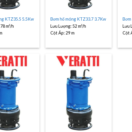
ng KTZ35.5 5.5Kw
Bơm hố móng KTZ33.7 3.7Kw
Bơm 
:
78 m³/h
Lưu Lượng:
52 m³/h
Lưu 
 m
Cột Áp:
29 m
Cột 