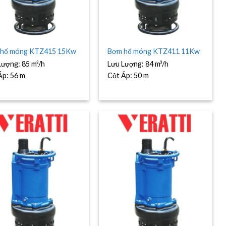
hố móng KTZ415 15Kw
Bơm hố móng KTZ411 11Kw
Lượng:
85 m³/h
Lưu Lượng:
84 m³/h
Áp:
56 m
Cột Áp:
50 m