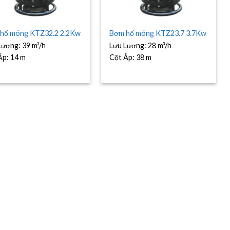
hố móng KTZ32.2 2.2Kw
Bơm hố móng KTZ23.7 3.7Kw
Lượng:
39 m³/h
Lưu Lượng:
28 m³/h
Áp:
14 m
Cột Áp:
38 m