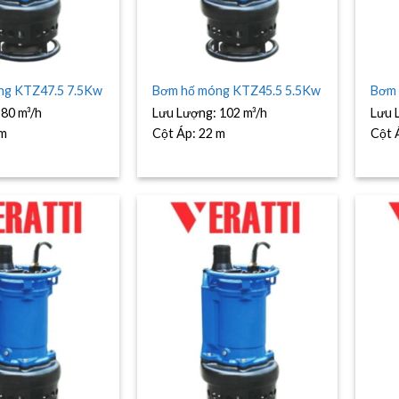
ng KTZ47.5 7.5Kw
Bơm hố móng KTZ45.5 5.5Kw
Bơm 
:
80 m³/h
Lưu Lượng:
102 m³/h
Lưu 
 m
Cột Áp:
22 m
Cột 