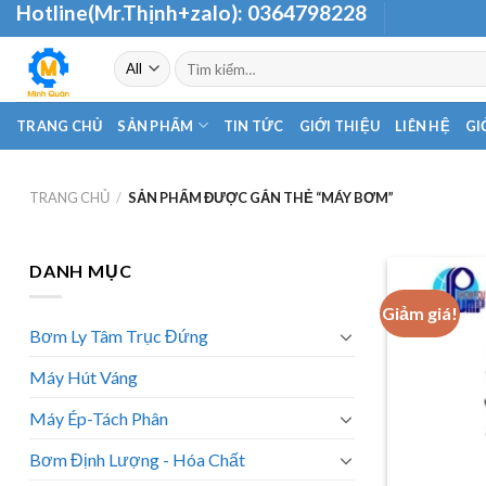
Hotline(Mr.Thịnh+zalo):
0364798228
Skip
to
Tìm
content
kiếm:
TRANG CHỦ
SẢN PHẨM
TIN TỨC
GIỚI THIỆU
LIÊN HỆ
GI
TRANG CHỦ
/
SẢN PHẨM ĐƯỢC GẮN THẺ “MÁY BƠM”
DANH MỤC
Giảm giá!
Bơm Ly Tâm Trục Đứng
Máy Hút Váng
Máy Ép-Tách Phân
Bơm Định Lượng - Hóa Chất