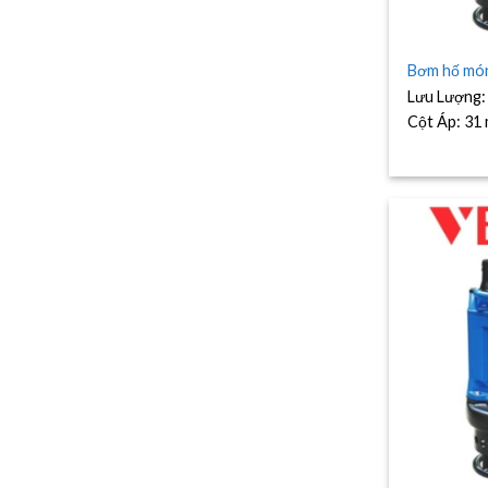
Bơm hố mó
Lưu Lượng
Cột Áp:
31