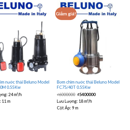
Giảm giá!
ìm nước thải Beluno Model
Bơm chìm nước thải Beluno Model
40M 0.55Kw
FC75/40T 0.55Kw
Giá
Giá
ợng:
24 m³/h
₫
6000000
₫
5400000
gốc
hiện
là:
tại
:
11 m
Lưu Lượng:
18 m³/h
₫6000000.
là:
Cột Áp:
9 m
₫5400000.