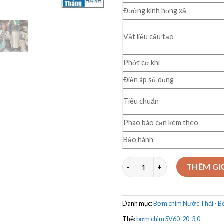
Đường kính họng xả
Vật liệu cấu tạo
Phớt cơ khí
Điện áp sử dụng
Tiêu chuẩn
Phao báo cạn kèm theo
Bảo hành
Bơm chìm nước thải Veratti M
THÊM GI
Danh mục:
Bơm chìm Nước Thải - 
Thẻ:
bơm chìm SV60-20-3.0