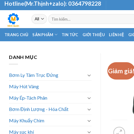
Hotline(Mr.Thịnh+zalo):
0364798228
Skip
to
Tìm
content
kiếm:
TRANG CHỦ
SẢN PHẨM
TIN TỨC
GIỚI THIỆU
LIÊN HỆ
GI
DANH MỤC
Giảm giá
Bơm Ly Tâm Trục Đứng
Máy Hút Váng
Máy Ép-Tách Phân
Bơm Định Lượng - Hóa Chất
Máy Khuấy Chìm
Máy sục khí