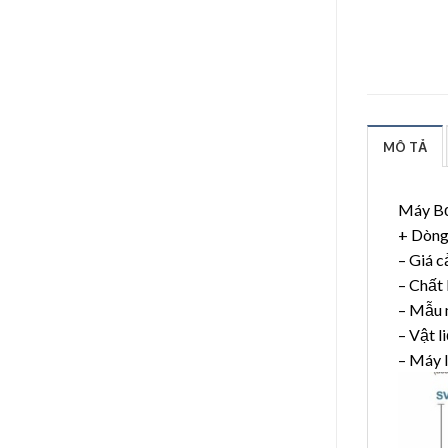
MÔ TẢ
Máy Bơ
+ Dòng 
– Giá c
– Chất
– Mẫu 
– Vật 
– Máy 