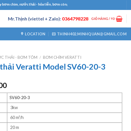
ìm, nước thải - hỏa tiễn, bơm công nghiệp, bơm định lượng, máy thổi khí, máy khu
Mr.Thịnh (viettel + Zalo):
0364798228
GIỎ HÀNG /
₫
0
LOCATION
THINH402.MINHQUAN@GMAIL.COM
C THẢI - BƠM TÕM
/
BƠM CHÌM VERATTI
hải Veratti Model SV60-20-3
Giá
00
hiện
tại
SV60-20-3
00.
là:
3kw
₫6450000.
60 m³/h
20 m