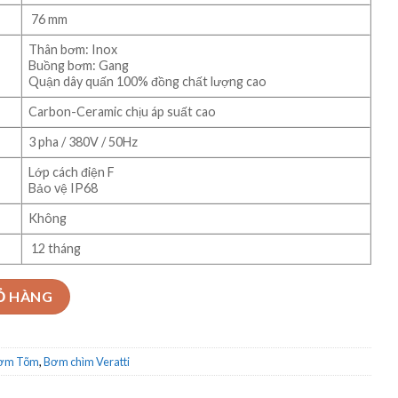
76 mm
Thân bơm: Inox
Buồng bơm: Gang
Quận dây quấn 100% đồng chất lượng cao
Carbon-Ceramic chịu áp suất cao
3 pha / 380V / 50Hz
Lớp cách điện F
Bảo vệ IP68
Không
12 tháng
odel SV60-20-3 số lượng
Ỏ HÀNG
Bơm Tõm
,
Bơm chìm Veratti