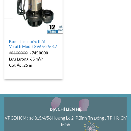
Bơm chìm nước thải
Veratti Model SV65-25-3.7
Giá
Giá
₫
8100000
₫
7450000
gốc
hiện
Lưu Lượng:
là:
65 m³/h
tại
₫8100000.
là:
Cột Áp:
25 m
₫7450000.
ĐỊA CHỈ LIÊN HỆ
VPGDHCM : số 815/4/56 Hương Lộ 2, P.Bình Trị Đông , TP Hồ Chí
Minh