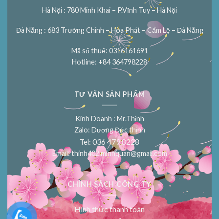
Hà Nội : 780 Minh Khai – P.Vĩnh Tuy – Hà Nội
Đà Nẵng : 683 Trường Chinh – Hòa Phát – Cẩm Lệ – Đà Nẵng
Mã số thuế: 0316161691
Hotline: +84 364798228
TƯ VẤN SẢN PHẨM
Kinh Doanh : Mr.Thịnh
Zalo: Dương Đức thịnh
036 479 8228
Tel:
Email:
thinh402.minhquan@gmail.com
CHÍNH SÁCH CÔNG TY
Hình thức thanh toán