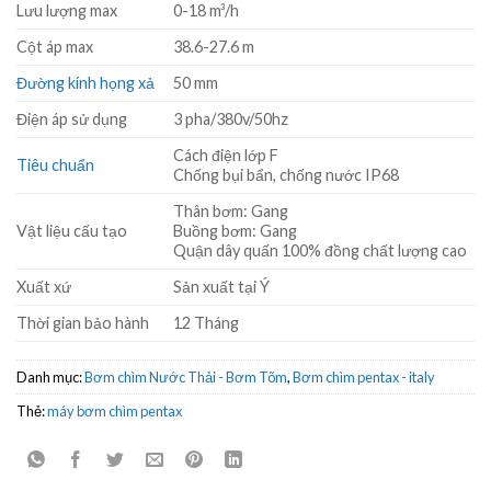
Lưu lượng max
0-18 m³/h
Cột áp max
38.6-27.6 m
Đường kính họng xả
50 mm
Điện áp sử dụng
3 pha/380v/50hz
Cách điện lớp F
Tiêu chuẩn
Chống bụi bẩn, chống nước IP68
Thân bơm: Gang
Vật liệu cấu tạo
Buồng bơm: Gang
Quận dây quấn 100% đồng chất lượng cao
Xuất xứ
Sản xuất tại Ý
Thời gian bảo hành
12 Tháng
Danh mục:
Bơm chìm Nước Thải - Bơm Tõm
,
Bơm chìm pentax - italy
Thẻ:
máy bơm chìm pentax