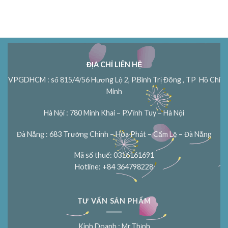
ĐỊA CHỈ LIÊN HỆ
VPGDHCM : số 815/4/56 Hương Lộ 2, P.Bình Trị Đông , TP Hồ Chí
Minh
Hà Nội : 780 Minh Khai – P.Vĩnh Tuy – Hà Nội
Đà Nẵng : 683 Trường Chinh – Hòa Phát – Cẩm Lệ – Đà Nẵng
Mã số thuế: 0316161691
Hotline: +84 364798228
TƯ VẤN SẢN PHẨM
Kinh Doanh : Mr.Thịnh