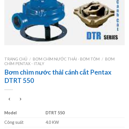
TRANG CHỦ
/
BƠM CHÌM NƯỚC THẢI - BƠM TÕM
/
BƠM
CHÌM PENTAX - ITALY
Bơm chìm nước thải cánh cắt Pentax
DTRT 550
Model
DTRT 550
Công suất
4.0 KW