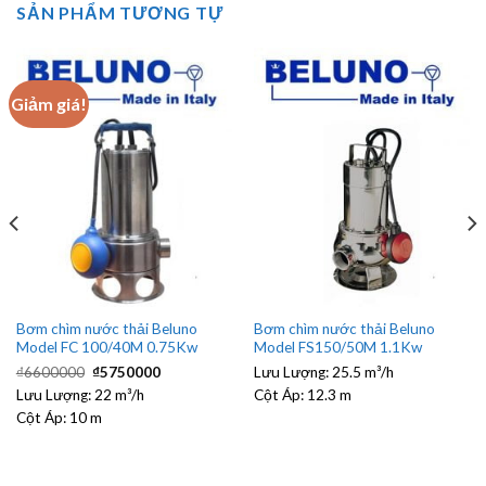
SẢN PHẨM TƯƠNG TỰ
Giảm giá!
Bơm chìm nước thải Beluno
Bơm chìm nước thải Beluno
Model FC 100/40M 0.75Kw
Model FS150/50M 1.1Kw
Giá
Giá
₫
6600000
₫
5750000
Lưu Lượng:
25.5 m³/h
gốc
hiện
Lưu Lượng:
là:
22 m³/h
tại
Cột Áp:
12.3 m
₫6600000.
là:
Cột Áp:
10 m
₫5750000.