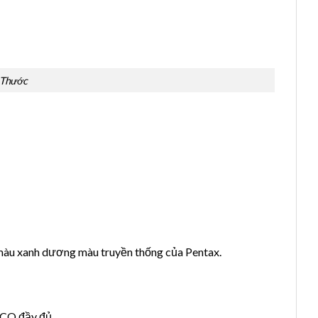
 Thước
àu xanh dương màu truyền thống của Pentax.
,CQ đầy đủ.