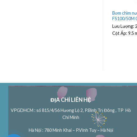
ải Beluno Model
Bơm chìm nước thải Beluno Model
Bơm chìm nư
w
FS150/50M 1.1Kw
FS100/50M 
h
Lưu Lượng:
25.5 m³/h
Lưu Lượng:
Cột Áp:
12.3 m
Cột Áp:
9.5 
ĐỊA CHỈ LIÊN HỆ
VPGDHCM : số 815/4/56 Hương Lộ 2, P.Bình Trị Đông , TP Hồ
Chí Minh
Hà Nội : 780 Minh Khai – P.Vĩnh Tuy – Hà Nội