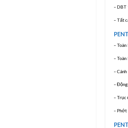
– DBT 
– Tất 
PENT
– Toàn 
– Toàn
– Cánh
– Động
– Trục 
– Phớt
PENT