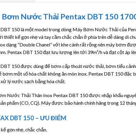
 Bơm Nước Thải Pentax DBT 150 17
 DBT 150 là một model trong dòng Máy Bơm Nước Thải của Pent
i thiết kế gọn nhẹ và tay cầm chắc chắn ở phía trên dễ dàng di ch
ox dạng “Double Chanel” với khe cánh rất rộng nên máy bơm được
m. Pentax DBT 150 đạt lưu lượng lên tới 39m³/h và đạt cột áp lên
 DBT 150 được dùng để bơm cấp thoát nước thải, bơm tiểu cảnh, 
ể bơm một số hóa chất không ăn mòn inox. Pentax DBT 150 đặc b
 xử lý nước sạch bằng hóa chất.
m Nước Thải Thân Inox Pentax DBT 150 được nhập khẩu nguyên c
ản phẩm (CO, CQ). Máy được bảo hành chính hãng trong 12 tháng 
AX DBT 150 – ƯU ĐIỂM
 kế gọn nhẹ, chắc chắn.