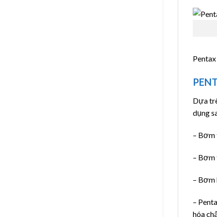
Pentax 
PENT
Dựa tr
dụng s
– Bơm t
– Bơm 
– Bơm 
– Pent
hóa chấ