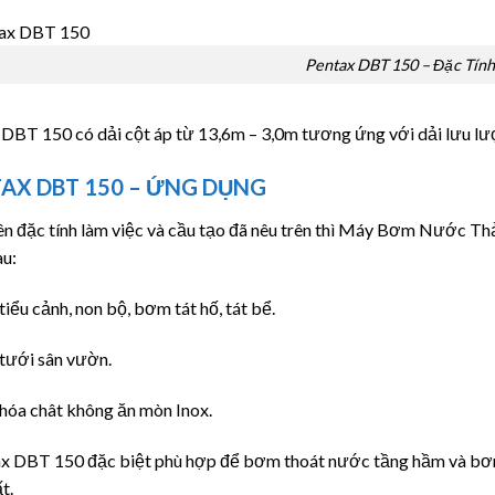
Pentax DBT 150 – Đặc Tính
DBT 150 có dải cột áp từ 13,6m – 3,0m tương ứng với dải lưu lượ
AX DBT 150 – ỨNG DỤNG
ên đặc tính làm việc và cầu tạo đã nêu trên thì Máy Bơm Nước T
au:
iểu cảnh, non bộ, bơm tát hố, tát bể.
tưới sân vườn.
hóa chât không ăn mòn Inox.
ax DBT 150 đặc biệt phù hợp để bơm thoát nước tầng hầm và bơm
t.