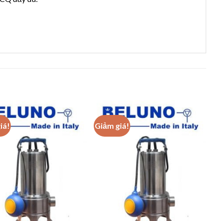
iá!
Giảm giá!