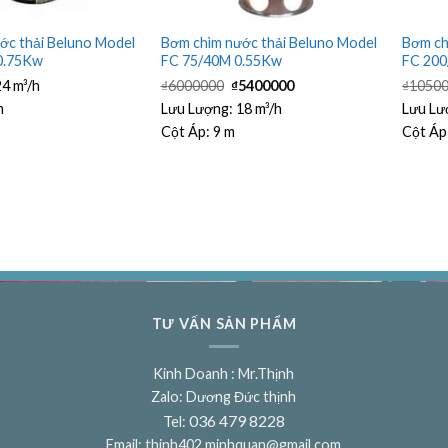
ớc thải Beluno Model
Bơm chìm nước thải Beluno Model
Bơm ch
0.75Kw
FC 75/40M 0.55Kw
FC 200
Giá
Giá
24 m³/h
₫
6000000
₫
5400000
₫
1050
gốc
hiện
là:
tại
m
Lưu Lượng:
18 m³/h
Lưu Lư
₫6000000.
là:
Cột Áp:
9 m
Cột Áp
₫5400000.
TƯ VẤN SẢN PHẨM
Kinh Doanh : Mr.Thịnh
Zalo: Dương Đức thịnh
036 479 8228
Tel:
Email:
thinh402.minhquan@gmail.com