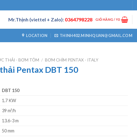
Mr.Thịnh (viettel + Zalo):
0364798228
GIỎ HÀNG /
₫
0
LOCATION
THINH402.MINHQUAN@GMAIL.COM
C THẢI - BƠM TÕM
/
BƠM CHÌM PENTAX - ITALY
thải Pentax DBT 150
DBT 150
1.7 KW
39 m³/h
13.6-3 m
50 mm