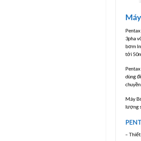
Máy
Pentax
3pha vớ
bơm In
tới 50m
Pentax
dùng đ
chuyền
Máy Bơ
lượng s
PENT
– Thiết