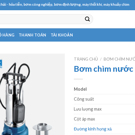
 tiễn, bơm công nghiệp, bơm định lượng, máy thổi khí, máy khuấy chìm
Ỏ HÀNG
THANH TOÁN
TÀI KHOẢN
TRANG CHỦ
/
BƠM CHÌM NƯỚ
Bơm chìm nước 
Model
Công suất
Lưu lượng max
Cột áp max
Đường kính họng xả