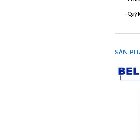
– Quý k
SẢN P