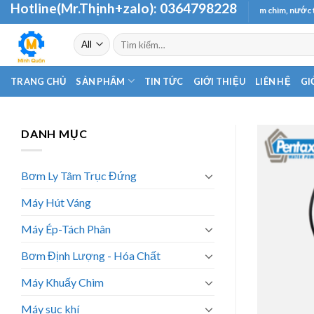
Hotline(Mr.Thịnh+zalo):
0364798228
Skip
Chuyên cung cấp và phân phối các loại máy bơm chìm, nước thải - hỏa
to
Tìm
content
kiếm:
TRANG CHỦ
SẢN PHẨM
TIN TỨC
GIỚI THIỆU
LIÊN HỆ
GI
DANH MỤC
Bơm Ly Tâm Trục Đứng
Máy Hút Váng
Máy Ép-Tách Phân
Bơm Định Lượng - Hóa Chất
Máy Khuấy Chìm
Máy sục khí