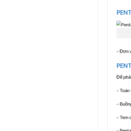
PENT
– Đơn 
PENT
Để phân
– Toàn
– Buồn
– Tem c
– Pent