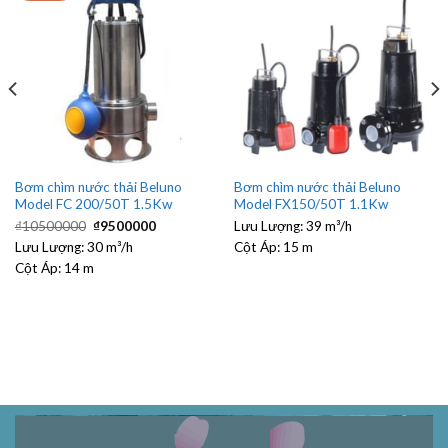
Bơm chìm nước thải Beluno
Bơm chìm nước thải Beluno
Model FC 200/50T 1.5Kw
Model FX150/50T 1.1Kw
Giá
Giá
₫
10500000
₫
9500000
Lưu Lượng:
39 m³/h
gốc
hiện
Lưu Lượng:
30 m³/h
là:
tại
Cột Áp:
15 m
₫10500000.
là:
Cột Áp:
14 m
.
₫9500000.