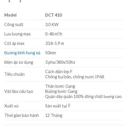
Model
DCT 410
Công suất
3.0 KW
Lưu lượng max
0-48 m³/h
Cột áp max
33.8-5.9 m
Đường kính họng xả
50mm
Điện áp sử dụng
3 pha/380v/50hz
Cách điện lớp F
Tiêu chuẩn
Chống bụi bẩn, chống nước IP68
Thân bơm: Gang
Vật liệu cấu tạo
Buồng bơm: Gang
Quận dây quấn 100% đồng chất lượng cao
Xuất xứ
Sản xuất tại Ý
Thời gian bảo hành
12 Tháng