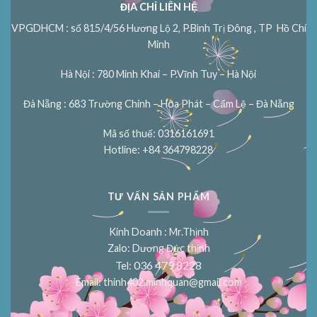
ĐỊA CHỈ LIÊN HỆ
VPGDHCM : số 815/4/56 Hương Lộ 2, P.Bình Trị Đông , TP Hồ Chí
Minh
Hà Nội : 780 Minh Khai – P.Vĩnh Tuy – Hà Nội
Đà Nẵng : 683 Trường Chinh – Hòa Phát – Cẩm Lệ – Đà Nẵng
Mã số thuế: 0316161691
Hotline: +84 364798228
TƯ VẤN SẢN PHẨM
Kinh Doanh : Mr.Thịnh
Zalo: Dương Đức thịnh
036 479 8228
Tel:
Email:
thinh402.minhquan@gmail.com