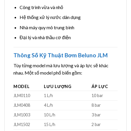
Công trình vừa và nhỏ
Hệ thống xử lý nước dân dụng
Nhà máy quy mô trung bình
Đại lý và nhà thầu cơ điện
Thông Số Kỹ Thuật Bơm Beluno JLM
Tùy từng model mà lưu lượng và áp lực sẽ khác
nhau. Một số model phổ biến gồm:
MODEL
LƯU LƯỢNG
ÁP LỰC
JLM0110
1 L/h
10 bar
JLM0408
4 L/h
8 bar
JLM1003
10 L/h
3 bar
JLM1502
15 L/h
2 bar