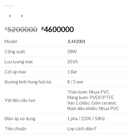
Giá
Giá
5200000
4600000
₫
₫
gốc
hiện
Model
JLM2001
là:
tại
₫5200000.
là:
Công suất
28W
₫4600000.
Lưu lượng max
20 l/h
Cột áp max
1 Bar
Đường kính họng hút/xả
8 / 5 mm
Thân bơm: Nhựa PVC
Màng bơm: PVDF/PTFE
Vật liệu cấu tạo
Van 1 chiều: Gốm ceramic
Núm điều khiển: Nhựa PVC
Điện áp sử dụng
1 pha / 220V / 50Hz
Tiêu chuẩn
Lớp cách điện F