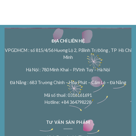
ĐỊA CHỈ LIÊN HỆ
VPGDHCM : số 815/4/56 Hương Lộ 2, P.Bình Trị Đông , TP Hồ Chí
Minh
Hà Nội : 780 Minh Khai – P.Vĩnh Tuy – Hà Nội
Đà Nẵng : 683 Trường Chinh – Hòa Phát – Cẩm Lệ – Đà Nẵng
Mã số thuế: 0316161691
Hotline: +84 364798228
TƯ VẤN SẢN PHẨM