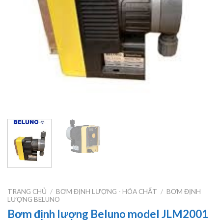
TRANG CHỦ
/
BƠM ĐỊNH LƯỢNG - HÓA CHẤT
/
BƠM ĐỊNH
LƯỢNG BELUNO
Bơm định lượng Beluno model JLM2001