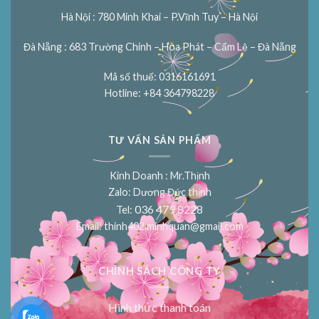
Hà Nội : 780 Minh Khai – P.Vĩnh Tuy – Hà Nội
Đà Nẵng : 683 Trường Chinh – Hòa Phát – Cẩm Lệ – Đà Nẵng
Mã số thuế: 0316161691
Hotline: +84 364798228
TƯ VẤN SẢN PHẨM
Kinh Doanh : Mr.Thịnh
Zalo: Dương Đức thịnh
036 479 8228
Tel:
Email:
thinh402.minhquan@gmail.com
CHÍNH SÁCH CÔNG TY
Hình thức thanh toán