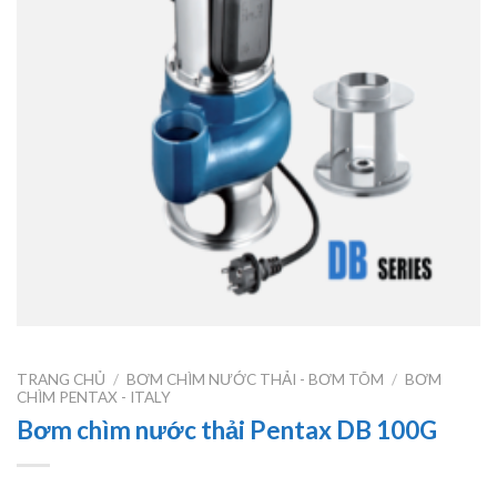
TRANG CHỦ
/
BƠM CHÌM NƯỚC THẢI - BƠM TÕM
/
BƠM
CHÌM PENTAX - ITALY
Bơm chìm nước thải Pentax DB 100G