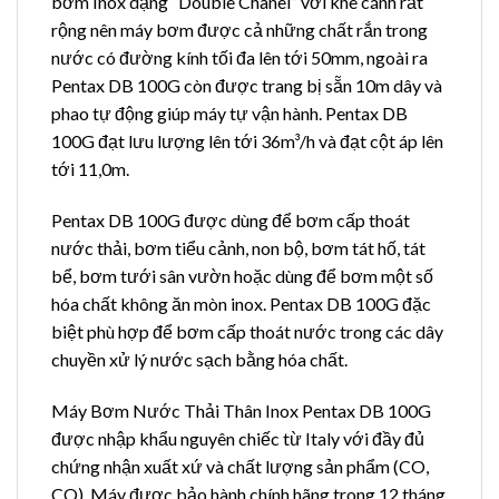
bơm Inox dạng “Double Chanel” với khe cánh rất
rộng nên máy bơm được cả những chất rắn trong
nước có đường kính tối đa lên tới 50mm, ngoài ra
Pentax DB 100G còn được trang bị sẵn 10m dây và
phao tự động giúp máy tự vận hành. Pentax DB
100G đạt lưu lượng lên tới 36m³/h và đạt cột áp lên
tới 11,0m.
Pentax DB 100G được dùng để bơm cấp thoát
nước thải, bơm tiểu cảnh, non bộ, bơm tát hố, tát
bể, bơm tưới sân vườn hoặc dùng để bơm một số
hóa chất không ăn mòn inox. Pentax DB 100G đặc
biệt phù hợp để bơm cấp thoát nước trong các dây
chuyền xử lý nước sạch bằng hóa chất.
Máy Bơm Nước Thải Thân Inox Pentax DB 100G
được nhập khẩu nguyên chiếc từ Italy với đầy đủ
chứng nhận xuất xứ và chất lượng sản phẩm (CO,
CQ). Máy được bảo hành chính hãng trong 12 tháng