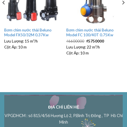
Bơm chìm nước thải Beluno
Bơm chìm nước thải Beluno
Model FX50/32M 0.37Kw
Model FC 100/40T 0.75Kw
Giá
Giá
Lưu Lượng:
15 m³/h
₫
6600000
₫
5750000
gốc
hiện
Cột Áp:
10 m
Lưu Lượng:
là:
22 m³/h
tại
₫6600000.
là:
Cột Áp:
10 m
₫5750000.
ĐỊA CHỈ LIÊN HỆ
VPGDHCM : số 815/4/56 Hương Lộ 2, P.Bình Trị Đông , TP Hồ Chí
Minh