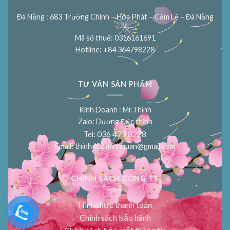
Đà Nẵng : 683 Trường Chinh – Hòa Phát – Cẩm Lệ – Đà Nẵng
Mã số thuế: 0316161691
Hotline: +84 364798228
TƯ VẤN SẢN PHẨM
Kinh Doanh : Mr.Thịnh
Zalo: Dương Đức thịnh
036 479 8228
Tel:
Email:
thinh402.minhquan@gmail.com
CHÍNH SÁCH CÔNG TY
Hình thức thanh toán
Chính sách bảo hành