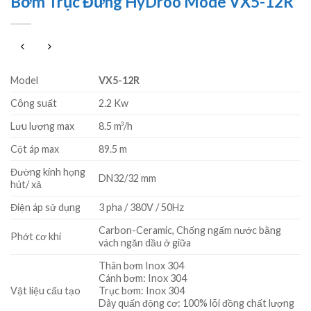
Bơm Trục Đứng HyDroo Mode VX5-12R
Model
VX5-12R
Công suất
2.2 Kw
Lưu lượng max
8.5 m³/h
Cột áp max
89.5 m
Đường kính họng
DN32/32 mm
hút/ xả
Điện áp sử dụng
3 pha / 380V / 50Hz
Carbon-Ceramic, Chống ngấm nước bằng
Phớt cơ khí
vách ngăn dầu ở giữa
Thân bơm Inox 304
Cánh bơm: Inox 304
Vật liệu cấu tạo
Trục bơm: Inox 304
Dây quấn động cơ: 100% lõi đồng chất lượng