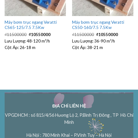
Máy bơm trục ngang Veratti
Máy bơm trục ngang Veratti
CS65-125/7.5 7.5Kw
CS50-160/7.5 7.5Kw
Giá
Giá
Giá
Giá
₫
11500000
₫
10550000
₫
11500000
₫
10550000
gốc
hiện
gốc
hiện
Lưu Lượng:
48-120 m³/h
là:
tại
Lưu Lượng:
36-90 m³/h
là:
tại
₫11500000.
là:
₫11500000.
là:
Cột Áp:
26-18 m
Cột Áp:
38-21 m
₫10550000.
₫1055000
ĐỊA CHỈ LIÊN HỆ
VPGDHCM : số 815/4/56 Hương Lộ 2, P.Bình Trị Đông , TP Hồ Chí
Minh
Hà Nội : 780 Minh Khai – P.Vĩnh Tuy – Hà Nội