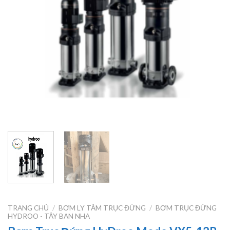
TRANG CHỦ
/
BƠM LY TÂM TRỤC ĐỨNG
/
BƠM TRỤC ĐỨNG
HYDROO - TÂY BAN NHA