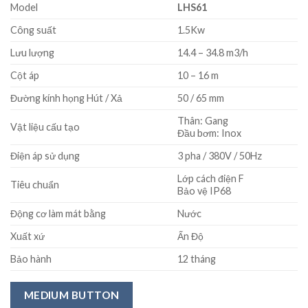
Model
LHS61
Công suất
1.5Kw
Lưu lượng
14.4 – 34.8 m3/h
Cột áp
10 – 16 m
Đường kính họng Hút / Xả
50 / 65 mm
Thân: Gang
Vật liệu cấu tạo
Đầu bơm: Inox
Điện áp sử dụng
3 pha / 380V / 50Hz
Lớp cách điện F
Tiêu chuẩn
Bảo vệ IP68
Động cơ làm mát bằng
Nước
Xuất xứ
Ấn Độ
Bảo hành
12 tháng
MEDIUM BUTTON