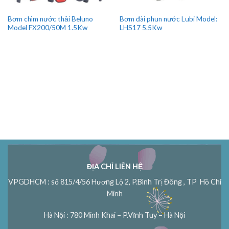
Bơm đài phun nước Lubi Model:
Bơm chìm nước thải Beluno
LHS17 5.5Kw
Model FX200/50M 1.5Kw
ĐỊA CHỈ LIÊN HỆ
VPGDHCM : số 815/4/56 Hương Lộ 2, P.Bình Trị Đông , TP Hồ Chí
Minh
Hà Nội : 780 Minh Khai – P.Vĩnh Tuy – Hà Nội