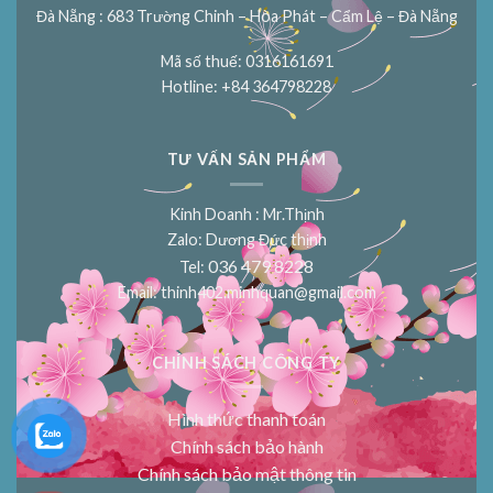
Đà Nẵng : 683 Trường Chinh – Hòa Phát – Cẩm Lệ – Đà Nẵng
Mã số thuế: 0316161691
Hotline: +84 364798228
TƯ VẤN SẢN PHẨM
Kinh Doanh : Mr.Thịnh
Zalo: Dương Đức thịnh
036 479 8228
Tel:
Email:
thinh402.minhquan@gmail.com
CHÍNH SÁCH CÔNG TY
Hình thức thanh toán
Chính sách bảo hành
Chính sách bảo mật thông tin