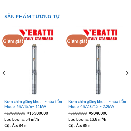
SẢN PHẨM TƯƠNG TỰ
Giảm giá!
Giảm giá!
Bơm chìm giếng khoan – hỏa tiễn
Bơm chìm giếng khoan – hỏa tiễn
Model 6SA45/6– 11kW
Model 4SA10/13 – 2.2kW
Giá
Giá
Giá
Giá
₫
17000000
₫
15300000
₫
5600000
₫
5040000
gốc
hiện
gốc
hiện
Lưu Lượng:
54 m³/h
là:
tại
Lưu Lượng:
là:
13.8 m³/h
tại
₫17000000.
là:
₫5600000.
là:
Cột Áp:
84 m
Cột Áp:
88 m
₫15300000.
₫5040000.