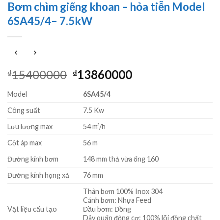
Bơm chìm giếng khoan – hỏa tiễn Model
6SA45/4– 7.5kW
Giá
Giá
15400000
13860000
₫
₫
gốc
hiện
Model
6SA45/4
là:
tại
₫15400000.
là:
Công suất
7.5 Kw
₫13860000.
Lưu lượng max
54 m³/h
Cột áp max
56 m
Đường kính bơm
148 mm thả vừa ống 160
Đường kính họng xả
76 mm
Thân bơm 100% Inox 304
Cánh bơm: Nhựa Feed
Vật liệu cấu tạo
Đầu bơm: Đồng
Dây quấn động cơ: 100% lõi đồng chất