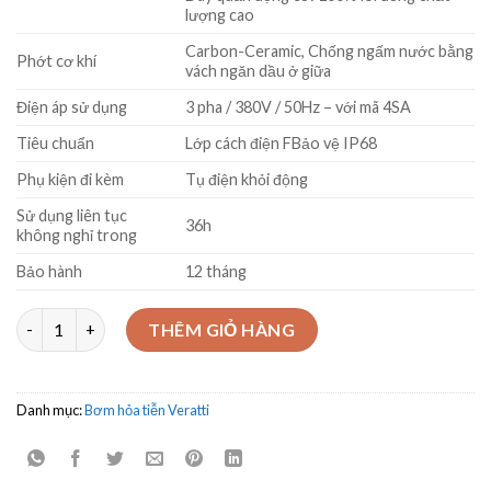
lượng cao
Carbon-Ceramic, Chống ngấm nước bằng
Phớt cơ khí
vách ngăn dầu ở giữa
Điện áp sử dụng
3 pha / 380V / 50Hz – với mã 4SA
Tiêu chuẩn
Lớp cách điện FBảo vệ IP68
Phụ kiện đi kèm
Tụ điện khỏi động
Sử dụng liên tục
36h
không nghỉ trong
Bảo hành
12 tháng
Bơm chìm giếng khoan - hỏa tiễn Model 6SA45/4– 7.5kW số lượ
THÊM GIỎ HÀNG
Danh mục:
Bơm hỏa tiễn Veratti