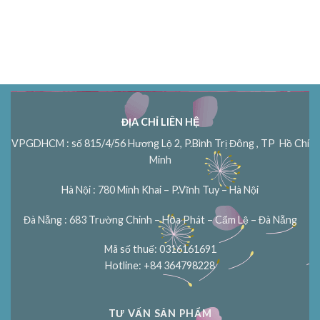
ĐỊA CHỈ LIÊN HỆ
VPGDHCM : số 815/4/56 Hương Lộ 2, P.Bình Trị Đông , TP Hồ Chí
Minh
Hà Nội : 780 Minh Khai – P.Vĩnh Tuy – Hà Nội
Đà Nẵng : 683 Trường Chinh – Hòa Phát – Cẩm Lệ – Đà Nẵng
Mã số thuế: 0316161691
Hotline: +84 364798228
TƯ VẤN SẢN PHẨM