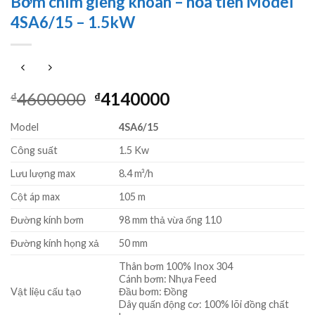
Bơm chìm giếng khoan – hỏa tiễn Model
4SA6/15 – 1.5kW
Giá
Giá
4600000
4140000
₫
₫
gốc
hiện
Model
4SA6/15
là:
tại
₫4600000.
là:
Công suất
1.5 Kw
₫4140000.
Lưu lượng max
8.4 m³/h
Cột áp max
105 m
Đường kính bơm
98 mm thả vừa ống 110
Đường kính họng xả
50 mm
Thân bơm 100% Inox 304
Cánh bơm: Nhựa Feed
Vật liệu cấu tạo
Đầu bơm: Đồng
Dây quấn động cơ: 100% lõi đồng chất