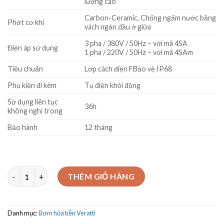
lượng cao
Carbon-Ceramic, Chống ngấm nước bằng
Phớt cơ khí
vách ngăn dầu ở giữa
3 pha / 380V / 50Hz – với mã 4SA
Điện áp sử dụng
1 pha / 220V / 50Hz – với mã 4SAm
Tiêu chuẩn
Lớp cách điện FBảo vệ IP68
Phụ kiện đi kèm
Tụ điện khỏi động
Sử dụng liên tục
36h
không nghỉ trong
Bảo hành
12 tháng
Bơm chìm giếng khoan - hỏa tiễn Model 4SA6/15 – 1.5kW số lượ
THÊM GIỎ HÀNG
Danh mục:
Bơm hỏa tiễn Veratti