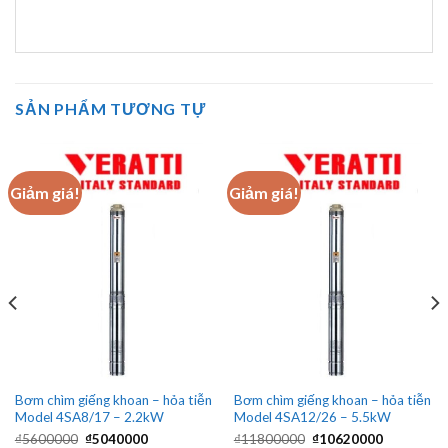
SẢN PHẨM TƯƠNG TỰ
Giảm giá!
Giảm giá!
Bơm chìm giếng khoan – hỏa tiễn
Bơm chìm giếng khoan – hỏa tiễn
Model 4SA8/17 – 2.2kW
Model 4SA12/26 – 5.5kW
Giá
Giá
Giá
Giá
₫
5600000
₫
5040000
₫
11800000
₫
10620000
gốc
hiện
gốc
hiện