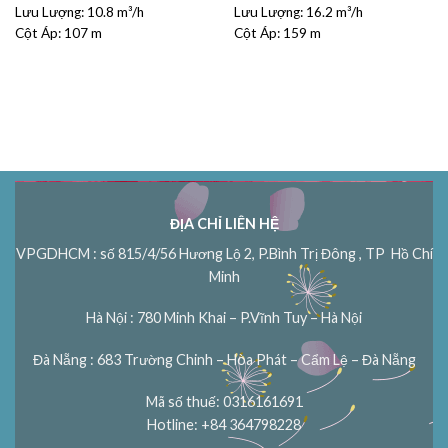
Lưu Lượng:
là:
10.8 m³/h
tại
Lưu Lượng:
16.2 m³/h
là:
tại
₫5600000.
là:
₫11800000.
là:
Cột Áp:
107 m
Cột Áp:
159 m
00.
₫5040000.
₫1062000
ĐỊA CHỈ LIÊN HỆ
VPGDHCM : số 815/4/56 Hương Lộ 2, P.Bình Trị Đông , TP Hồ Chí
Minh
Hà Nội : 780 Minh Khai – P.Vĩnh Tuy – Hà Nội
Đà Nẵng : 683 Trường Chinh – Hòa Phát – Cẩm Lệ – Đà Nẵng
Mã số thuế: 0316161691
Hotline: +84 364798228