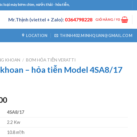
 máy bơm chìm, nước thải - hỏa tiễn, bơm công nghiệp, bơm định lượng, máy thổi k
Mr.Thịnh (viettel + Zalo):
0364798228
GIỎ HÀNG /
₫
0
LOCATION
THINH402.MINHQUAN@GMAIL.COM
NG KHOAN
/
BƠM HỎA TIỄN VERATTI
khoan – hỏa tiễn Model 4SA8/17
Giá
00
hiện
4SA8/17
tại
00.
là:
2.2 Kw
₫5040000.
10.8 m³/h