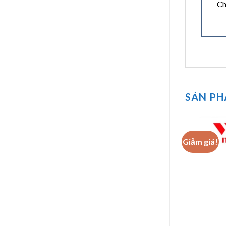
Ch
SẢN P
Giảm giá!