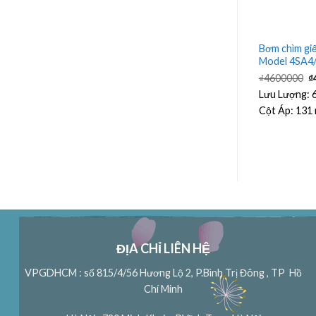
oan – hỏa tiễn
Bơm chìm giế
Bơm chìm giếng khoan – hỏa tiễn
– 4.0kW
Model 4SA4/
Model 3SSm3/21 – 0.75kW
Giá
G
000
₫
4600000
₫
Lưu Lượng:
3.6 m³/h
hiện
g
tại
là
³/h
Lưu Lượng:
Cột Áp:
88 m
00.
là:
₫
Cột Áp:
131
₫8500000.
ĐỊA CHỈ LIÊN HỆ
VPGDHCM : số 815/4/56 Hương Lộ 2, P.Bình Trị Đông , TP Hồ
Chí Minh