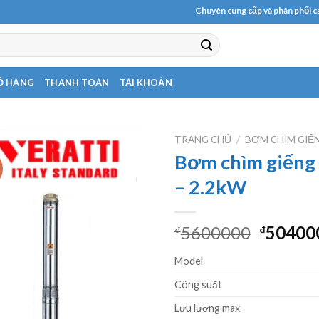
Chuyên cung cấp và phân phối các loại
Ỏ HÀNG
THANH TOÁN
TÀI KHOẢN
TRANG CHỦ
/
BƠM CHÌM GIẾ
Bơm chìm giếng 
!
– 2.2kW
Giá
5600000
50400
₫
₫
gốc
Model
là:
₫56000
Công suất
Lưu lượng max