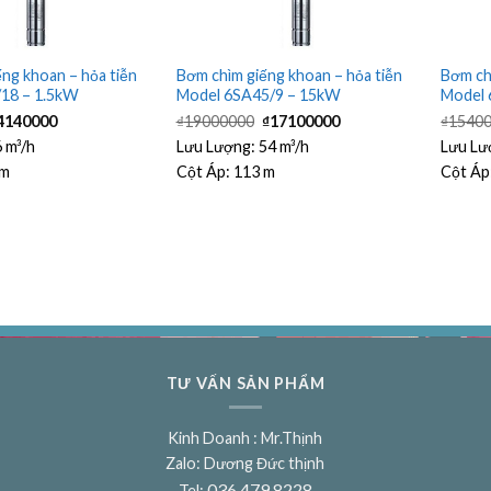
ng khoan – hỏa tiễn
Bơm chìm giếng khoan – hỏa tiễn
Bơm ch
18 – 1.5kW
Model 6SA45/9 – 15kW
Model 
iá
Giá
Giá
Giá
4140000
₫
19000000
₫
17100000
₫
1540
ốc
hiện
gốc
hiện
:
tại
là:
tại
6 m³/h
Lưu Lượng:
54 m³/h
Lưu Lư
4600000.
là:
₫19000000.
là:
 m
Cột Áp:
113 m
Cột Áp
₫4140000.
₫17100000.
TƯ VẤN SẢN PHẨM
Kinh Doanh : Mr.Thịnh
Zalo: Dương Đức thịnh
036 479 8228
Tel: