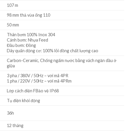
107 m
98 mm thả vừa ống 110
50 mm
Thân bơm 100% Inox 304
Cánh bơm: Nhựa Feed
Đầu bơm: Đồng
Dây quấn động cơ: 100% lõi đồng chất lượng cao
Carbon-Ceramic, Chống ngấm nước bằng vách ngăn dầu ở
giữa
3 pha / 380V / 50Hz – với mã 4PR
1 pha / 220V / 50Hz – với mã 4PRm
Lớp cách điện FBảo vệ IP68
Tụ điện khỏi động
36h
12 tháng