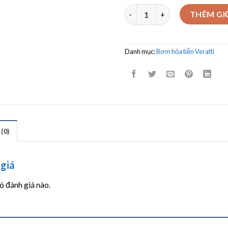
Bơm chìm giếng khoan - hỏa t
THÊM GI
Danh mục:
Bơm hỏa tiễn Veratti
(0)
giá
 đánh giá nào.