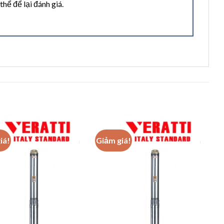
ể để lại đánh giá.
iá!
Giảm giá!