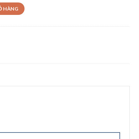
iễn Model 4SA8/17 – 2.2kW số lượng
Ỏ HÀNG