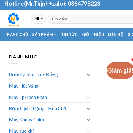
Hotline(Mr.Thịnh+zalo):
0364798228
Skip
to
Tìm
content
kiếm:
TRANG CHỦ
SẢN PHẨM
TIN TỨC
GIỚI THIỆU
LIÊN HỆ
GI
DANH MỤC
Giảm giá
Bơm Ly Tâm Trục Đứng
Máy Hút Váng
Máy Ép-Tách Phân
Bơm Định Lượng - Hóa Chất
Máy Khuấy Chìm
Máy sục khí