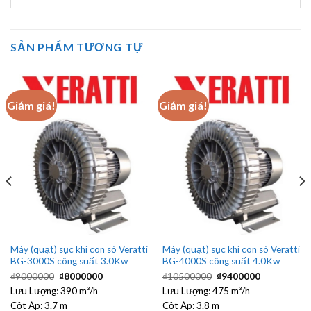
SẢN PHẨM TƯƠNG TỰ
Giảm giá!
Giảm giá!
Máy (quạt) sục khí con sò Veratti
Máy (quạt) sục khí con sò Veratti
BG-3000S công suất 3.0Kw
BG-4000S công suất 4.0Kw
Giá
Giá
Giá
Giá
₫
9000000
₫
8000000
₫
10500000
₫
9400000
gốc
hiện
gốc
hiện
Lưu Lượng:
là:
390 m³/h
tại
Lưu Lượng:
475 m³/h
là:
tại
₫9000000.
là:
₫10500000.
là:
Cột Áp:
3.7 m
Cột Áp:
3.8 m
₫8000000.
₫9400000.