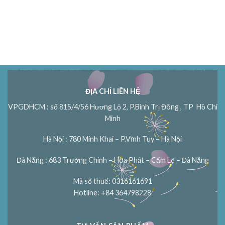
ĐỊA CHỈ LIÊN HỆ
VPGDHCM : số 815/4/56 Hương Lộ 2, P.Bình Trị Đông , TP Hồ Chí
Minh
Hà Nội : 780 Minh Khai – P.Vĩnh Tuy – Hà Nội
Đà Nẵng : 683 Trường Chinh – Hòa Phát – Cẩm Lệ – Đà Nẵng
Mã số thuế: 0316161691
Hotline: +84 364798228