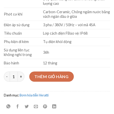
lượng cao
Carbon-Ceramic, Chống ngấm nước bằng
Phớt cơ khí
vách ngăn dầu ở giữa
Điện áp sử dụng
3 pha / 380V / 50Hz – với mã 4SA
Tiêu chuẩn
Lớp cách điện FBảo vệ IP68
Phụ kiện đi kèm
Tụ điện khỏi động
Sử dụng liên tục
36h
không nghỉ trong
Bảo hành
12 tháng
Bơm chìm giếng khoan - hỏa tiễn Model 4SA12/26 – 5.5kW số lư
THÊM GIỎ HÀNG
Danh mục:
Bơm hỏa tiễn Veratti