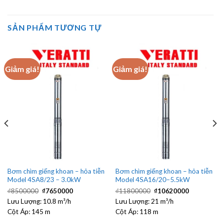
SẢN PHẨM TƯƠNG TỰ
Giảm giá!
Giảm giá!
Bơm chìm giếng khoan – hỏa tiễn
Bơm chìm giếng khoan – hỏa tiễn
Model 4SA8/23 – 3.0kW
Model 4SA16/20–5.5kW
Giá
Giá
Giá
Giá
₫
8500000
₫
7650000
₫
11800000
₫
10620000
gốc
hiện
gốc
hiện
Lưu Lượng:
là:
10.8 m³/h
tại
Lưu Lượng:
21 m³/h
là:
tại
₫8500000.
là:
₫11800000.
là:
Cột Áp:
145 m
Cột Áp:
118 m
₫7650000.
₫1062000