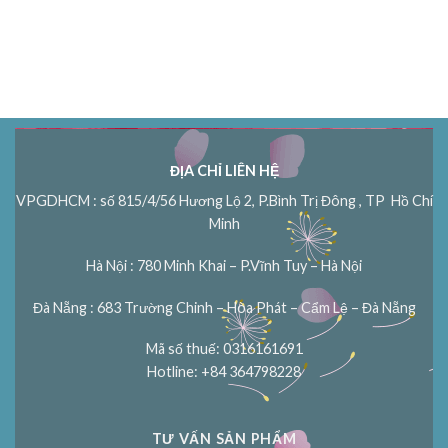
ĐỊA CHỈ LIÊN HỆ
VPGDHCM : số 815/4/56 Hương Lộ 2, P.Bình Trị Đông , TP Hồ Chí
Minh
Hà Nội : 780 Minh Khai – P.Vĩnh Tuy – Hà Nội
Đà Nẵng : 683 Trường Chinh – Hòa Phát – Cẩm Lệ – Đà Nẵng
Mã số thuế: 0316161691
Hotline: +84 364798228
TƯ VẤN SẢN PHẨM