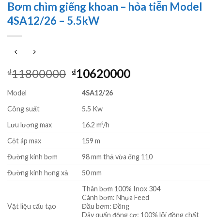
Bơm chìm giếng khoan – hỏa tiễn Model
4SA12/26 – 5.5kW
Giá
Giá
11800000
10620000
₫
₫
gốc
hiện
Model
4SA12/26
là:
tại
₫11800000.
là:
Công suất
5.5 Kw
₫10620000.
Lưu lượng max
16.2 m³/h
Cột áp max
159 m
Đường kính bơm
98 mm thả vừa ống 110
Đường kính họng xả
50 mm
Thân bơm 100% Inox 304
Cánh bơm: Nhựa Feed
Vật liệu cấu tạo
Đầu bơm: Đồng
Dây quấn động cơ: 100% lõi đồng chất