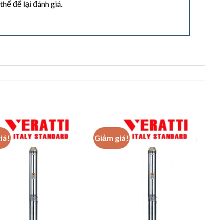
ể để lại đánh giá.
iá!
Giảm giá!