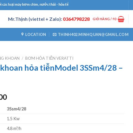
oại máy bơm chìm, nước thải - hỏa tiễn, bơm công nghiệp, bơm định lượng, máy thổ
Mr.Thịnh (viettel + Zalo):
0364798228
GIỎ HÀNG /
₫
0
LOCATION
THINH402.MINHQUAN@GMAIL.COM
NG KHOAN
/
BƠM HỎA TIỄN VERATTI
 khoan hỏa tiễnModel 3SSm4/28 –
Giá
00
hiện
3Ssm4/28
tại
00.
là:
1.5 Kw
₫3620000.
4.8 m³/h