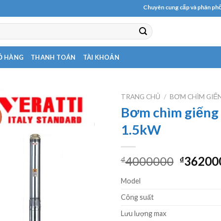
Chuyên cung cấp và phân phối các l
Ỏ HÀNG
THANH TOÁN
TÀI KHOẢN
TRANG CHỦ
/
BƠM CHÌM GIẾ
Bơm chìm giếng
!
1.5kW
Giá
4000000
36200
₫
₫
gốc
Model
là:
₫40000
Công suất
Lưu lượng max