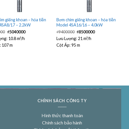
ìm giếng khoan – hỏa tiễn
Bơm chìm giếng khoan – hỏa tiễn
4SA8/17 – 2.2kW
Model 4SA16/16 – 4.0kW
Giá
Giá
Giá
Giá
000
₫
5040000
₫
9400000
₫
8500000
gốc
hiện
gốc
hiện
là:
tại
là:
tại
ợng:
10.8 m³/h
Lưu Lượng:
21 m³/h
₫5600000.
là:
₫9400000.
là:
:
107 m
Cột Áp:
95 m
₫5040000.
₫8500000.
CHÍNH SÁCH CÔNG TY
Hình thức thanh toán
Chính sách bảo hành