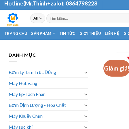
Hotline(Mr.Thịnh+zalo):
0364798228
Skip
to
Tìm
content
kiếm:
TRANG CHỦ
SẢN PHẨM
TIN TỨC
GIỚI THIỆU
LIÊN HỆ
GI
DANH MỤC
Giảm giá
Bơm Ly Tâm Trục Đứng
Máy Hút Váng
Máy Ép-Tách Phân
Bơm Định Lượng - Hóa Chất
Máy Khuấy Chìm
Máy sục khí