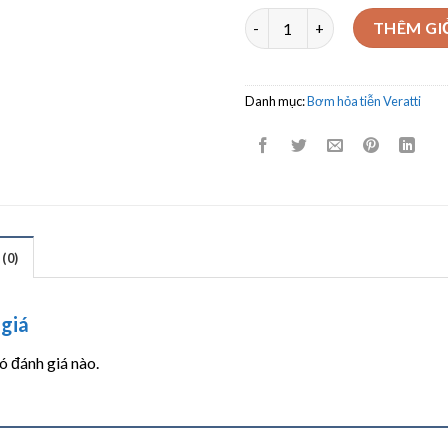
Bơm chìm giếng khoan hỏa ti
THÊM GI
Danh mục:
Bơm hỏa tiễn Veratti
(0)
giá
 đánh giá nào.