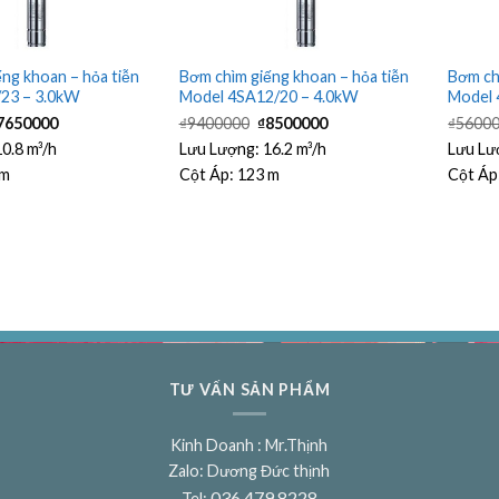
ng khoan – hỏa tiễn
Bơm chìm giếng khoan – hỏa tiễn
Bơm ch
23 – 3.0kW
Model 4SA12/20 – 4.0kW
Model 
iá
Giá
Giá
Giá
7650000
₫
9400000
₫
8500000
₫
5600
ốc
hiện
gốc
hiện
:
tại
là:
tại
10.8 m³/h
Lưu Lượng:
16.2 m³/h
Lưu Lư
8500000.
là:
₫9400000.
là:
 m
Cột Áp:
123 m
Cột Áp
₫7650000.
₫8500000.
TƯ VẤN SẢN PHẨM
Kinh Doanh : Mr.Thịnh
Zalo: Dương Đức thịnh
036 479 8228
Tel: