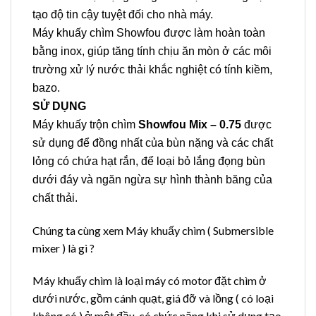
tạo độ tin cậy tuyệt đối cho nhà máy.
Máy khuấy chìm Showfou được làm hoàn toàn
bằng inox, giúp tăng tính chịu ăn mòn ở các môi
trường xử lý nước thải khắc nghiệt có tính kiềm,
bazo.
SỬ DỤNG
Máy khuấy trộn chìm
Showfou Mix – 0.75
được
sử dụng để đồng nhất của bùn nặng và các chất
lỏng có chứa hạt rắn, để loại bỏ lắng đọng bùn
dưới đáy và ngăn ngừa sự hình thành băng của
chất thải.
Chúng ta cùng xem Máy khuấy chìm ( Submersible
mixer ) là gì ?
Máy khuấy chìm là loại máy có motor đặt chìm ở
dưới nước, gồm cánh quạt, giá đỡ và lồng ( có loại
không có ) ở một đầu, có chức năng khi sử dụng tạo