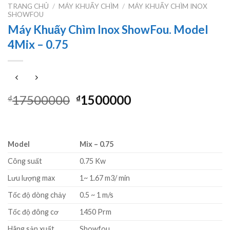
TRANG CHỦ
/
MÁY KHUẤY CHÌM
/
MÁY KHUẤY CHÌM INOX
SHOWFOU
Máy Khuấy Chìm Inox ShowFou. Model
4Mix – 0.75
Giá
Giá
17500000
1500000
₫
₫
gốc
hiện
là:
tại
₫17500000.
là:
Model
Mix – 0.75
₫1500000.
Công suất
0.75 Kw
Lưu lượng max
1~ 1.67 m3/ min
Tốc độ dòng chảy
0.5 ~ 1 m/s
Tốc độ đông cơ
1450 Prm
Hãng sản xuất
Showfou