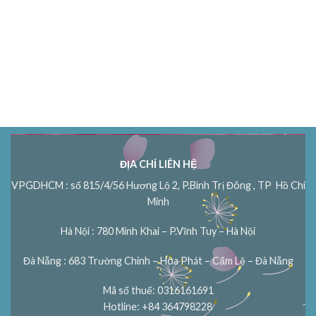
ĐỊA CHỈ LIÊN HỆ
VPGDHCM : số 815/4/56 Hương Lộ 2, P.Bình Trị Đông , TP Hồ Chí
Minh
Hà Nội : 780 Minh Khai – P.Vĩnh Tuy – Hà Nội
Đà Nẵng : 683 Trường Chinh – Hòa Phát – Cẩm Lệ – Đà Nẵng
Mã số thuế: 0316161691
Hotline: +84 364798228