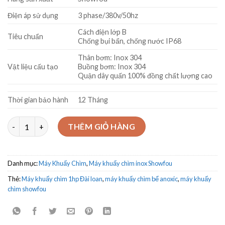
Điện áp sử dụng
3 phase/380v/50hz
Cách điện lớp B
Tiêu chuẩn
Chống bụi bẩn, chống nước IP68
Thân bơm: Inox 304
Vật liệu cấu tạo
Buồng bơm: Inox 304
Quận dây quấn 100% đồng chất lượng cao
Thời gian bảo hành
12 Tháng
Máy Khuấy Chìm Inox ShowFou. Model 4Mix – 0.75 số lượng
THÊM GIỎ HÀNG
Danh mục:
Máy Khuấy Chìm
,
Máy khuấy chìm inox Showfou
Thẻ:
Máy khuấy chìm 1hp Đài loan
,
máy khuấy chìm bể anoxic
,
máy khuấy
chìm showfou