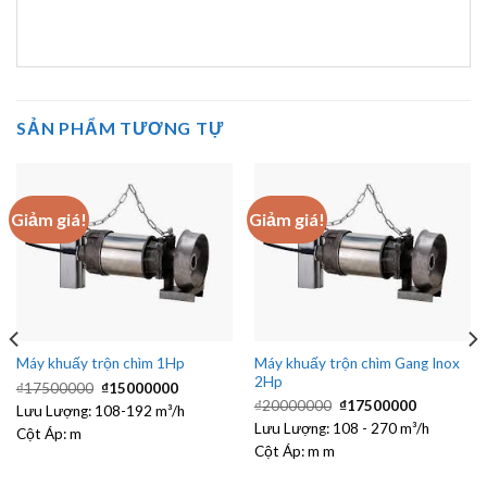
SẢN PHẨM TƯƠNG TỰ
Giảm giá!
Giảm giá!
Máy khuấy trộn chìm Gang Inox
Máy khuấy trộn chìm 1Hp
2Hp
Giá
Giá
₫
17500000
₫
15000000
gốc
hiện
Giá
Giá
₫
20000000
₫
17500000
Lưu Lượng:
108-192 m³/h
là:
tại
gốc
hiện
₫17500000.
là:
Lưu Lượng:
108 - 270 m³/h
là:
tại
Cột Áp:
m
00.
₫15000000.
₫20000000.
là:
Cột Áp:
m m
₫1750000