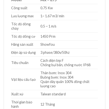
Công suất
0.75 Kw
Lưu lượng max
1~ 1.67 m3/ min
Tốc độ dòng
0.5 ~ 1 m/s
chảy
Tốc độ đông cơ
1450 Prm
Hãng sản xuất
Showfou
Điện áp sử dụng
3 phase/380v/50hz
Cách điện lớp F
Tiêu chuẩn
Chống bụi bẩn, chống nước IP68
Thân bơm: Inox 304
Buồng bơm: Inox 304
Vật liệu cấu tạo
Quận dây quấn 100% đồng chất
lượng cao
Xuất xứ
Taiwan standard
Thời gian bảo
12 Tháng
hành