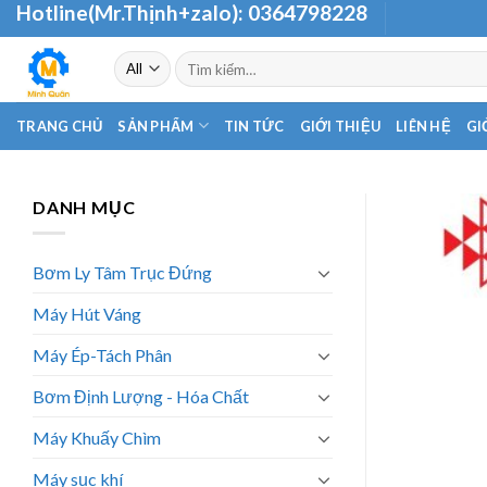
Hotline(Mr.Thịnh+zalo):
0364798228
Skip
to
Tìm
content
kiếm:
TRANG CHỦ
SẢN PHẨM
TIN TỨC
GIỚI THIỆU
LIÊN HỆ
GI
DANH MỤC
Bơm Ly Tâm Trục Đứng
Máy Hút Váng
Máy Ép-Tách Phân
Bơm Định Lượng - Hóa Chất
Máy Khuấy Chìm
Máy sục khí