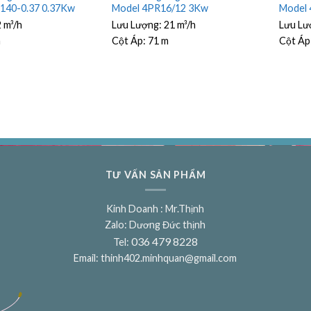
140-0.37 0.37Kw
Model 4PR16/12 3Kw
Model 
2 m³/h
Lưu Lượng:
21 m³/h
Lưu Lư
m
Cột Áp:
71 m
Cột Áp
TƯ VẤN SẢN PHẨM
Kinh Doanh : Mr.Thịnh
Zalo: Dương Đức thịnh
036 479 8228
Tel:
Email:
thinh402.minhquan@gmail.com