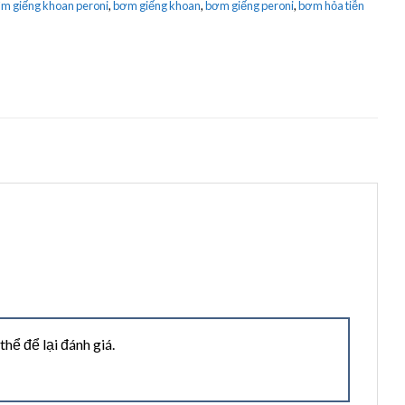
m giếng khoan peroni
,
bơm giếng khoan
,
bơm giếng peroni
,
bơm hỏa tiễn
ể để lại đánh giá.