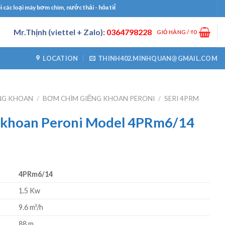
oại máy bơm chìm, nước thải - hỏa tiễn, bơm công nghiệp, bơm định lượng, máy thổ
Mr.Thịnh (viettel + Zalo):
0364798228
GIỎ HÀNG /
₫
0
LOCATION
THINH402.MINHQUAN@GMAIL.COM
NG KHOAN
/
BƠM CHÌM GIẾNG KHOAN PERONI
/
SERI 4PRM
 khoan Peroni Model 4PRm6/14
4PRm6/14
1.5 Kw
9.6 m³/h
88 m