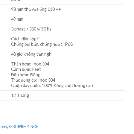
98 mm thả vừa ống 110 ++
49 mm
3 phase / 380 v/ 50 hz
Cách điện lớp F
Chống bụi bẩn, chống nước IP68
48 giờ không cần nghỉ
Thân bơm: Inox 304
Cánh bơm: Feet
Đầu bơm: Đồng
Trục động cơ: Inox 304
Quận dây quấn: 100% Đồng chất lượng cao
12 Tháng
roni
,
SERI 4PRM 4INCH