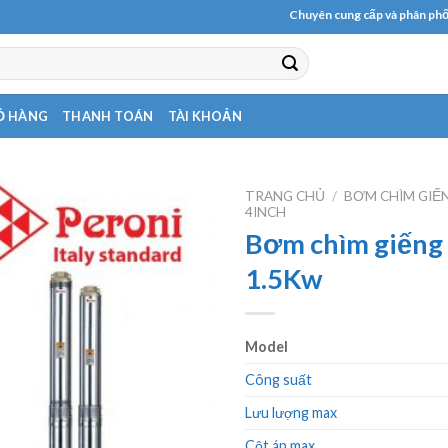
Chuyên cung cấp và phân phối các l
Ỏ HÀNG
THANH TOÁN
TÀI KHOẢN
TRANG CHỦ
/
BƠM CHÌM GIẾ
4INCH
Bơm chìm giếng
1.5Kw
Model
Công suất
Lưu lượng max
Cột áp max