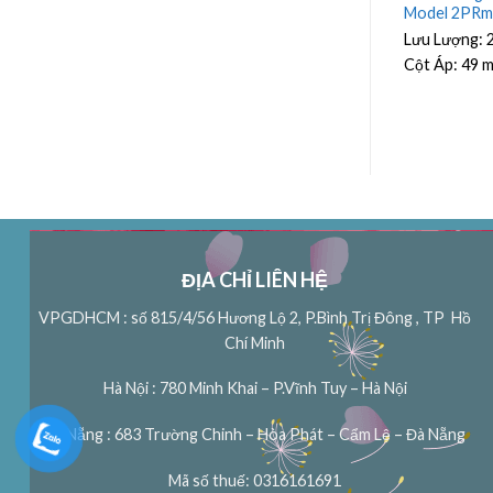
.0Kw
Model 3PRm2.5/20 0.75Kw
Model 2PRm
Lưu Lượng:
3.3 m³/h
Lưu Lượng:
Cột Áp:
83 m
Cột Áp:
49 
ĐỊA CHỈ LIÊN HỆ
VPGDHCM : số 815/4/56 Hương Lộ 2, P.Bình Trị Đông , TP Hồ
Chí Minh
Hà Nội : 780 Minh Khai – P.Vĩnh Tuy – Hà Nội
Đà Nẵng : 683 Trường Chinh – Hòa Phát – Cẩm Lệ – Đà Nẵng
Mã số thuế: 0316161691