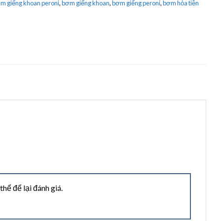
m giếng khoan peroni
,
bơm giếng khoan
,
bơm giếng peroni
,
bơm hỏa tiễn
ể để lại đánh giá.