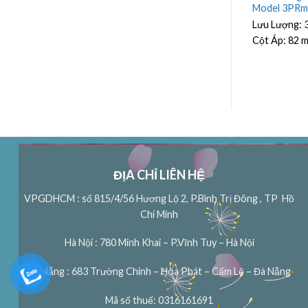
w
24SSI07F065-1243 7.5Kw
Model 3PRm
h
Lưu Lượng:
7.5 m³/h
Lưu Lượng:
Cột Áp:
36 m
Cột Áp:
82 
ĐỊA CHỈ LIÊN HỆ
VPGDHCM : số 815/4/56 Hương Lộ 2, P.Bình Trị Đông , TP Hồ
Chí Minh
Hà Nội : 780 Minh Khai – P.Vĩnh Tuy – Hà Nội
Đà Nẵng : 683 Trường Chinh – Hòa Phát – Cẩm Lệ – Đà Nẵng
Mã số thuế: 0316161691