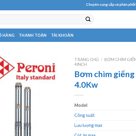
Chuyên cung cấp và phân phối các lo
Ỏ HÀNG
THANH TOÁN
TÀI KHOẢN
TRANG CHỦ
/
BƠM CHÌM GIẾ
4INCH
Bơm chìm giếng
4.0Kw
Model
Công suất
Lưu lượng max
Cột áp max