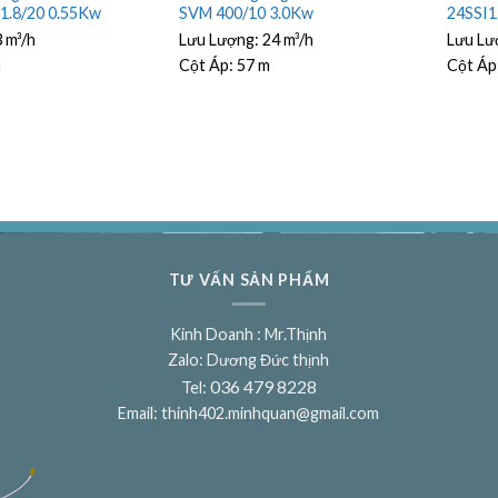
1.8/20 0.55Kw
SVM 400/10 3.0Kw
24SSI
3 m³/h
Lưu Lượng:
24 m³/h
Lưu Lư
m
Cột Áp:
57 m
Cột Áp
TƯ VẤN SẢN PHẨM
Kinh Doanh : Mr.Thịnh
Zalo: Dương Đức thịnh
036 479 8228
Tel:
Email:
thinh402.minhquan@gmail.com