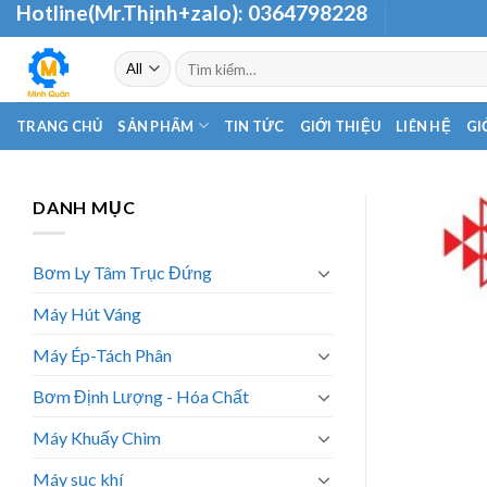
Hotline(Mr.Thịnh+zalo):
0364798228
Skip
to
Tìm
content
kiếm:
TRANG CHỦ
SẢN PHẨM
TIN TỨC
GIỚI THIỆU
LIÊN HỆ
GI
DANH MỤC
Bơm Ly Tâm Trục Đứng
Máy Hút Váng
Máy Ép-Tách Phân
Bơm Định Lượng - Hóa Chất
Máy Khuấy Chìm
Máy sục khí