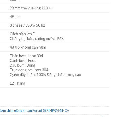
98 mm thả vừa ống 110 ++
49 mm
3 phase / 380 v/ 50 hz
Cách điện lớp F
Chống bụi bẩn, chống nước IP68
48 giờ không cần nghỉ
Thân bơm: Inox 304
Cánh bơm: Feet
Đầu bơm: Đồng
Trục động cơ: Inox 304
Quận dây quấn: 100% Đồng chất lượng cao
12 Tháng
Bơm chìm giếng khoan Peroni
,
SERI 4PRM 4INCH