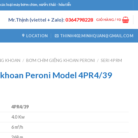
ại máy bơm chìm, nước thải - hỏa tiễn, bơm công nghiệp, bơm định lượng, máy thổi
Mr.Thịnh (viettel + Zalo):
0364798228
GIỎ HÀNG /
₫
0
LOCATION
THINH402.MINHQUAN@GMAIL.COM
NG KHOAN
/
BƠM CHÌM GIẾNG KHOAN PERONI
/
SERI 4PRM
 khoan Peroni Model 4PR4/39
4PR4/39
4.0 Kw
6 m³/h
268 m