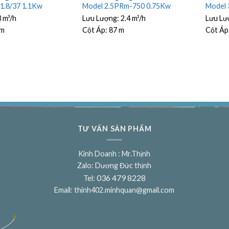
1.8/37 1.1Kw
Model 2.5PRm-750 0.75Kw
Model 
3 m³/h
Lưu Lượng:
2.4 m³/h
Lưu Lư
 m
Cột Áp:
87 m
Cột Áp
TƯ VẤN SẢN PHẨM
Kinh Doanh : Mr.Thịnh
Zalo: Dương Đức thịnh
036 479 8228
Tel:
Email:
thinh402.minhquan@gmail.com