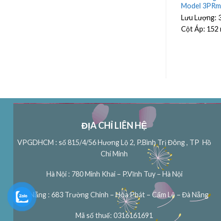
4 1.1Kw
Model 4PRm4/12 1.1Kw
Model 3PRm
/h
Lưu Lượng:
6 m³/h
Lưu Lượng:
Cột Áp:
83 m
Cột Áp:
152
ĐỊA CHỈ LIÊN HỆ
VPGDHCM : số 815/4/56 Hương Lộ 2, P.Bình Trị Đông , TP Hồ
Chí Minh
Hà Nội : 780 Minh Khai – P.Vĩnh Tuy – Hà Nội
Đà Nẵng : 683 Trường Chinh – Hòa Phát – Cẩm Lệ – Đà Nẵng
Mã số thuế: 0316161691