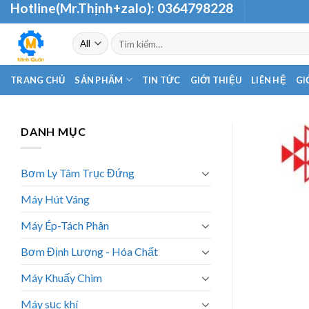
Hotline(Mr.Thịnh+zalo):
0364798228
Skip
to
Tìm
content
kiếm:
TRANG CHỦ
SẢN PHẨM
TIN TỨC
GIỚI THIỆU
LIÊN HỆ
GI
DANH MỤC
Bơm Ly Tâm Trục Đứng
Máy Hút Váng
Máy Ép-Tách Phân
Bơm Định Lượng - Hóa Chất
Máy Khuấy Chìm
Máy sục khí