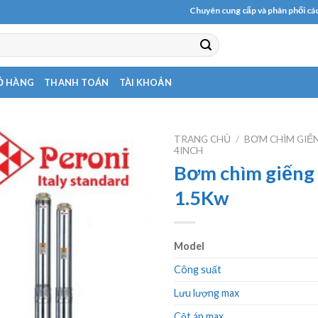
Chuyên cung cấp và phân phối các loại 
Ỏ HÀNG
THANH TOÁN
TÀI KHOẢN
TRANG CHỦ
/
BƠM CHÌM GIẾ
4INCH
Bơm chìm giếng
1.5Kw
Model
Công suất
Lưu lượng max
Cột áp max