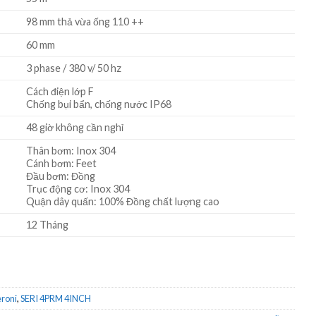
98 mm thả vừa ống 110 ++
60 mm
3 phase / 380 v/ 50 hz
Cách điện lớp F
Chống bụi bẩn, chống nước IP68
48 giờ không cần nghỉ
Thân bơm: Inox 304
Cánh bơm: Feet
Đầu bơm: Đồng
Trục động cơ: Inox 304
Quận dây quấn: 100% Đồng chất lượng cao
12 Tháng
roni
,
SERI 4PRM 4INCH