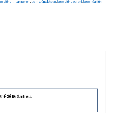
m giếng khoan peroni
,
bơm giếng khoan
,
bơm giếng peroni
,
bơm hỏa tiễn
ể để lại đánh giá.