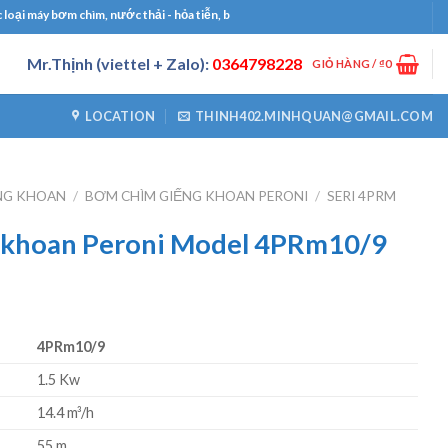
máy bơm chìm, nước thải - hỏa tiễn, bơm công nghiệp, bơm định lượng, máy thổi kh
Mr.Thịnh (viettel + Zalo):
0364798228
GIỎ HÀNG /
₫
0
LOCATION
THINH402.MINHQUAN@GMAIL.COM
NG KHOAN
/
BƠM CHÌM GIẾNG KHOAN PERONI
/
SERI 4PRM
 khoan Peroni Model 4PRm10/9
4PRm10/9
1.5 Kw
14.4 m³/h
55 m