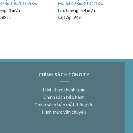
3PRm1.8/20 0.55Kw
Model 4PRm3/13 1.1Kw
ợng:
3 m³/h
Lưu Lượng:
5.4 m³/h
:
82 m
Cột Áp:
94 m
CHÍNH SÁCH CÔNG TY
Hình thức thanh toán
Chính sách bảo hành
Chính sách bảo mật thông tin
Hình thức vận chuyển