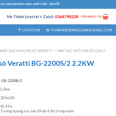
ại máy bơm chìm, nước thải - hỏa tiễn, bơm công nghiệp, bơm định lượng, máy thổi
Mr.Thịnh (viettel + Zalo):
0364798228
GIỎ HÀNG /
₫
0
LOCATION
THINH402.MINHQUAN@GMAIL.COM
MÁY SỤC KHÍ CON SÒ VERATTI
/
MÁY SỤC KHÍ CON SÒ LOẠI 2
 sò Veratti BG-2200S/2 2.2KW
GB-2200S/2
2.2kw
325m3/h
42 KPa
Tương đương sục sâu tối đa 4.3m trong nước