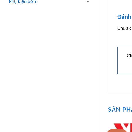
Phụ kiện bơm
Đánh 
Chưa có
Ch
SẢN P