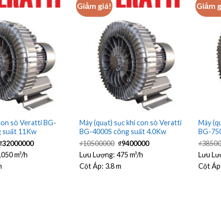
Giảm giá!
Giảm g
con sò Veratti BG-
Máy (quạt) sục khí con sò Veratti
Máy (qu
 suất 11Kw
BG-4000S công suất 4.0Kw
BG-750
Giá
Giá
Giá
Giá
₫
32000000
₫
10500000
₫
9400000
₫
3850
gốc
hiện
gốc
hiện
là:
tại
là:
tại
1050 m³/h
Lưu Lượng:
475 m³/h
Lưu Lư
₫35000000.
là:
₫10500000.
là:
m
Cột Áp:
3.8 m
Cột Áp
₫32000000.
₫9400000.