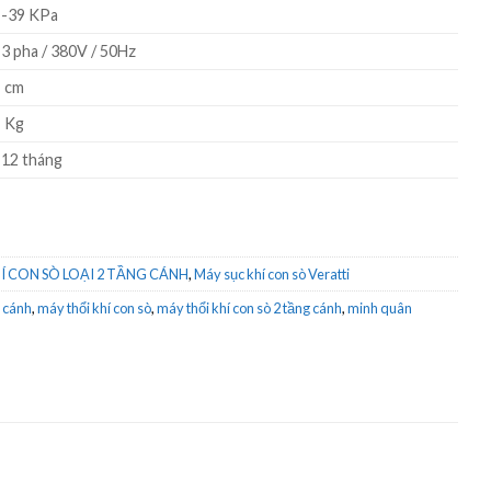
-39 KPa
3 pha / 380V / 50Hz
cm
Kg
12 tháng
Í CON SÒ LOẠI 2 TẦNG CÁNH
,
Máy sục khí con sò Veratti
g cánh
,
máy thổi khí con sò
,
máy thổi khí con sò 2 tầng cánh
,
minh quân