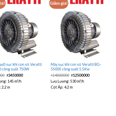
iá!
Giảm giá!
ạt) sục khí con sò Veratti
Máy sục khí con sò Veratti BG-
 công suất 750W
5500S công suất 5.5Kw
Giá
Giá
Giá
Giá
000
₫
3450000
₫
14000000
₫
12500000
gốc
hiện
gốc
hiện
là:
tại
là:
tại
ợng:
145 m³/h
Lưu Lượng:
530 m³/h
₫3850000.
là:
₫14000000.
là:
:
2.2 m
Cột Áp:
4.2 m
₫3450000.
₫12500000.