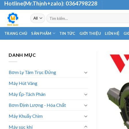
Hotline(Mr.Thịnh+zalo):
0364798228
Skip
to
Tìm
content
kiếm:
TRANG CHỦ
SẢN PHẨM
TIN TỨC
GIỚI THIỆU
LIÊN HỆ
GI
DANH MỤC
Bơm Ly Tâm Trục Đứng
Máy Hút Váng
Máy Ép-Tách Phân
Bơm Định Lượng - Hóa Chất
Máy Khuấy Chìm
Máy sục khí