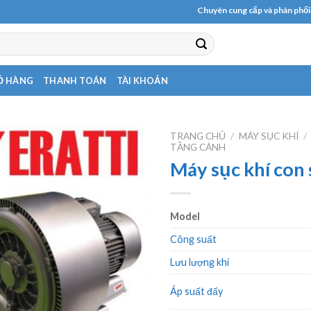
Chuyên cung cấp và phân phối các lo
Ỏ HÀNG
THANH TOÁN
TÀI KHOẢN
TRANG CHỦ
/
MÁY SỤC KHÍ
/
TẦNG CÁNH
Máy sục khí con
Model
Công suất
Lưu lượng khí
Áp suất đẩy