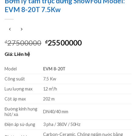
Bơm ly tâm trục đứng ShowFou Model:
EVM 8-20T 7.5Kw
Giá
Giá
27500000
25500000
₫
₫
gốc
hiện
Giá: Liên hệ
là:
tại
₫27500000.
là:
Model
EVM 8-20T
₫25500000.
Công suất
7.5 Kw
Lưu lượng max
12 m³/h
Cột áp max
202 m
Đường kính họng
DN40/40 mm
hút/ xả
Điện áp sử dụng
3 pha / 380V / 50Hz
Carbon-Ceramic, Chống ngấm nước bằng