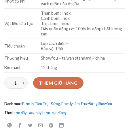
Phớt cơ khí
vách ngăn dầu ở giữa
Thân bơm : Inox
Cánh bơm: Inox
Vật liệu cấu tạo
Trục bơm: Inox
Dây quấn động cơ: 100% lõi đồng chất lượng
cao
Lớp cách điện F
Tiêu chuẩn
Bảo vệ IP55
Thương hiệu
Showfou – taiwan standard – china
Bảo hành
12 tháng
Bơm ly tâm trục đứng ShowFou Model: EVM 8-20T 7.5Kw số lượ
THÊM GIỎ HÀNG
Danh mục:
Bơm Ly Tâm Trục Đứng
,
Bơm ly tâm Trục Đứng Showfou
Thẻ:
bơm đẩy cao
,
máy bơm trục đứng