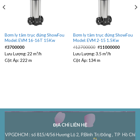
Bơm ly tâm trục đứng ShowFou
Bơm ly tâm trục đứng ShowFou
Model: EVM 16-16T 15Kw
Model: EVM 2-15 1.5Kw
Giá
Giá
₫
3700000
₫
12700000
₫
11000000
gốc
hiện
Lưu Lượng:
22 m³/h
Lưu Lượng:
3.5 m³/h
là:
tại
₫12700000.
là:
Cột Áp:
222 m
Cột Áp:
134 m
₫1100000
00.
ĐỊA CHỈ LIÊN HỆ
VPGDHCM : số 815/4/56 Hương Lộ 2, P.Bình Trị Đông , TP Hồ Chí