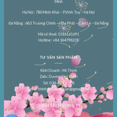
Minh
Hà Nội : 780 Minh Khai – P.Vĩnh Tuy – Hà Nội
Đà Nẵng : 683 Trường Chinh – Hòa Phát – Cẩm Lệ – Đà Nẵng
Mã số thuế: 0316161691
Hotline: +84 364798228
TƯ VẤN SẢN PHẨM
Kinh Doanh : Mr.Thịnh
Zalo: Dương Đức thịnh
036 479 8228
Tel:
Email:
thinh402.minhquan@gmail.com
CHÍNH SÁCH CÔNG TY