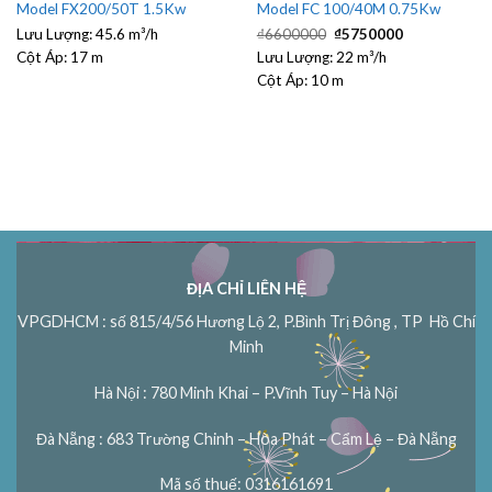
Model FX200/50T 1.5Kw
Model FC 100/40M 0.75Kw
Giá
Giá
Lưu Lượng:
45.6 m³/h
₫
6600000
₫
5750000
gốc
hiện
Cột Áp:
17 m
Lưu Lượng:
là:
22 m³/h
tại
₫6600000.
là:
Cột Áp:
10 m
₫5750000.
ĐỊA CHỈ LIÊN HỆ
VPGDHCM : số 815/4/56 Hương Lộ 2, P.Bình Trị Đông , TP Hồ Chí
Minh
Hà Nội : 780 Minh Khai – P.Vĩnh Tuy – Hà Nội
Đà Nẵng : 683 Trường Chinh – Hòa Phát – Cẩm Lệ – Đà Nẵng
Mã số thuế: 0316161691