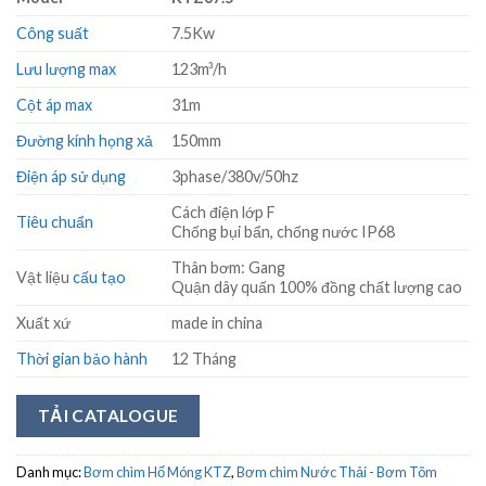
Công suất
7.5Kw
Lưu lượng max
123m³/h
Cột áp max
31m
Đường kính họng xả
150mm
Điện áp sử dụng
3phase/380v/50hz
Cách điện lớp F
Tiêu chuẩn
Chống bụi bẩn, chống nước IP68
Thân bơm: Gang
Vật liệu
cấu tạo
Quận dây quấn 100% đồng chất lượng cao
Xuất xứ
made in china
Thời gian bảo hành
12 Tháng
TẢI CATALOGUE
Danh mục:
Bơm chìm Hố Móng KTZ
,
Bơm chìm Nước Thải - Bơm Tõm