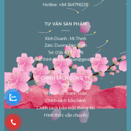
Hotline: +84 364798228
TƯ VẤN SẢN PHẨM
Kinh Doanh : Mr.Thịnh
Zalo: Dương Đức thịnh
036 479 8228
Tel:
Email:
thinh402.minhquan@gmail.com
CHÍNH SÁCH CÔNG TY
Hình thức thanh toán
Chính sách bảo hành
Chính sách bảo mật thông tin
Hình thức vận chuyển