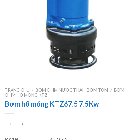
TRANG CHỦ
/
BƠM CHÌM NƯỚC THẢI - BƠM TÕM
/
BƠM
CHÌM HỐ MÓNG KTZ
Bơm hố móng KTZ67.5 7.5Kw
Model
KTZ67.5