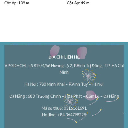
Cột Áp:
109 m
Cột Áp:
49 m
ĐỊA CHỈ LIÊN HỆ
VPGDHCM : số 815/4/56 Hương Lộ 2, P.Bình Trị Đông , TP Hồ Chí
Minh
Hà Nội : 780 Minh Khai – P.Vĩnh Tuy – Hà Nội
Đà Nẵng : 683 Trường Chinh – Hòa Phát – Cẩm Lệ – Đà Nẵng
Mã số thuế: 0316161691
Hotline: +84 364798228