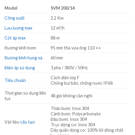
Model
SVM 200/14
Công suất
2.2 Kw
Lưu lượng max
12 m³/h
Cột áp max
88 m
Đường kính bơm
95 mm thả vừa ống 110 ++
Đường kính họng xả
60 mm
Điện áp sử dụng
3 pha / 380V / 50Hz
Cách điện lớp F
Tiêu chuẩn
Chống bụi bẩn, chống nước IP68
Thời gian sử dụng liên
48 giờ không cần nghỉ
tục
Thân bơm: Inox 304
Cánh bơm: Polycarbonate
Đầu bơm: Inox 304
Vật liệu
cấu tạo
Trục động cơ: Inox 304
Dây quấn động cơ: 100% lõi đồng chất