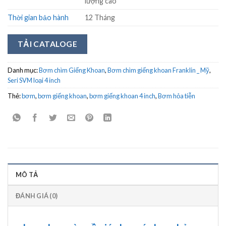
lượng cao
Thời gian bảo hành
12 Tháng
TẢI CATALOGE
Danh mục:
Bơm chìm Giếng Khoan
,
Bơm chìm giếng khoan Franklin _ Mỹ
,
Seri SVM loại 4 inch
Thẻ:
bơm
,
bơm giếng khoan
,
bơm giếng khoan 4 inch
,
Bơm hỏa tiễn
MÔ TẢ
ĐÁNH GIÁ (0)