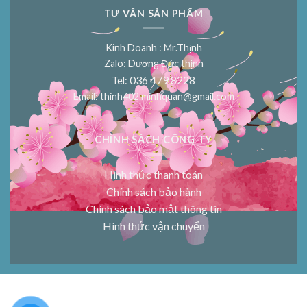
TƯ VẤN SẢN PHẨM
Kinh Doanh : Mr.Thịnh
Zalo: Dương Đức thịnh
036 479 8228
Tel:
Email:
thinh402.minhquan@gmail.com
CHÍNH SÁCH CÔNG TY
Hình thức thanh toán
Chính sách bảo hành
Chính sách bảo mật thông tin
Hình thức vận chuyển