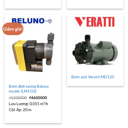
Giảm giá!
Bơm axit Veratti MD120
Bơm định lượng Beluno
model JLM1502
Giá
Giá
₫
5200000
₫
4600000
gốc
hiện
Lưu Lượng:
là:
0.015 m³/h
tại
₫5200000.
là:
Cột Áp:
20 m
₫4600000.