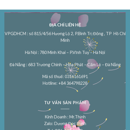
ĐỊA CHỈ LIÊN HỆ
VPGDHCM : số 815/4/56 Hương Lộ 2, P.Bình Trị Đông , TP Hồ Chí
Minh
Hà Nội : 780 Minh Khai – P.Vĩnh Tuy – Hà Nội
Đà Nẵng : 683 Trường Chinh – Hòa Phát – Cẩm Lệ – Đà Nẵng
Mã số thuế: 0316161691
Hotline: +84 364798228
TƯ VẤN SẢN PHẨM
Kinh Doanh : Mr.Thịnh
Zalo: Dương Đức thịnh