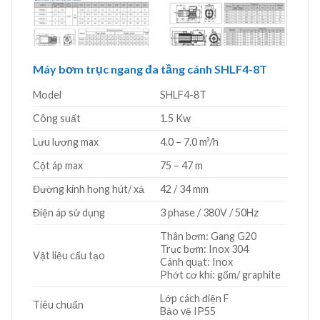
Máy bơm trục ngang đa tầng cánh SHLF4-8T
Model
SHLF4-8T
Công suất
1.5 Kw
Lưu lượng max
4.0 – 7.0 m³/h
Cột áp max
75 – 47 m
Đường kính họng hút/ xả
42 / 34 mm
Điện áp sử dụng
3 phase / 380V / 50Hz
Thân bơm: Gang G20
Trục bơm: Inox 304
Vật liệu cấu tạo
Cánh quạt: Inox
Phớt cơ khí: gốm/ graphite
Lớp cách điện F
Tiêu chuẩn
Bảo vệ IP55