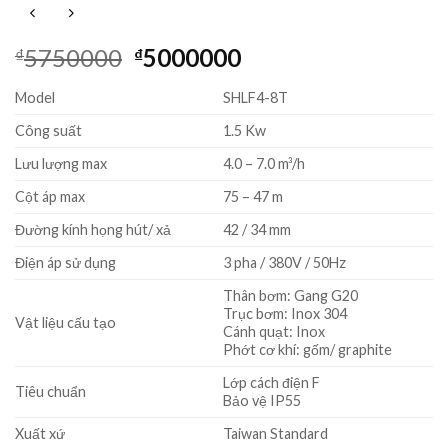
Giá
Giá
5750000
5000000
₫
₫
gốc
hiện
Model
SHLF4-8T
là:
tại
₫5750000.
là:
Công suất
1.5 Kw
₫5000000.
Lưu lượng max
4.0 – 7.0 m³/h
Cột áp max
75 – 47 m
Đường kính họng hút/ xả
42 / 34 mm
Điện áp sử dụng
3 pha / 380V / 50Hz
Thân bơm: Gang G20
Trục bơm: Inox 304
Vật liệu cấu tạo
Cánh quạt: Inox
Phớt cơ khí: gốm/ graphite
Lớp cách điện F
Tiêu chuẩn
Bảo vệ IP55
Xuất xứ
Taiwan Standard