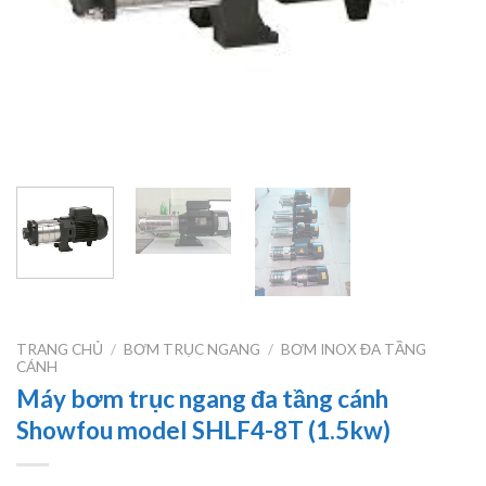
TRANG CHỦ
/
BƠM TRỤC NGANG
/
BƠM INOX ĐA TẦNG
CÁNH
Máy bơm trục ngang đa tầng cánh
Showfou model SHLF4-8T (1.5kw)