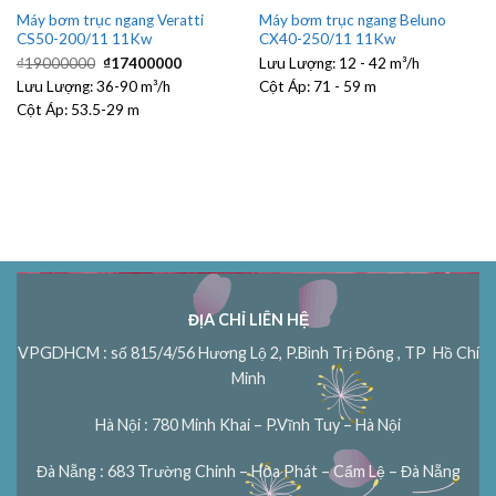
Máy bơm trục ngang Veratti
Máy bơm trục ngang Beluno
CS50-200/11 11Kw
CX40-250/11 11Kw
Giá
Giá
₫
19000000
₫
17400000
Lưu Lượng:
12 - 42 m³/h
gốc
hiện
Lưu Lượng:
36-90 m³/h
là:
tại
Cột Áp:
71 - 59 m
₫19000000.
là:
Cột Áp:
53.5-29 m
00.
₫17400000.
ĐỊA CHỈ LIÊN HỆ
VPGDHCM : số 815/4/56 Hương Lộ 2, P.Bình Trị Đông , TP Hồ Chí
Minh
Hà Nội : 780 Minh Khai – P.Vĩnh Tuy – Hà Nội
Đà Nẵng : 683 Trường Chinh – Hòa Phát – Cẩm Lệ – Đà Nẵng