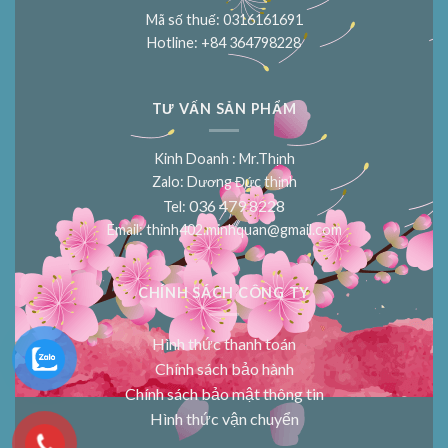
Mã số thuế: 0316161691
Hotline: +84 364798228
TƯ VẤN SẢN PHẨM
Kinh Doanh : Mr.Thịnh
Zalo: Dương Đức thịnh
036 479 8228
Tel:
Email:
thinh402.minhquan@gmail.com
CHÍNH SÁCH CÔNG TY
Hình thức thanh toán
Chính sách bảo hành
Chính sách bảo mật thông tin
Hình thức vận chuyển