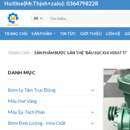
Hotline(Mr.Thịnh+zalo):
0364798228
Skip
to
Tìm
content
kiếm:
TRANG CHỦ
SẢN PHẨM
TIN TỨC
GIỚI THIỆU
LIÊN HỆ
GI
TRANG CHỦ
/
SẢN PHẨM ĐƯỢC GẮN THẺ “ĐẦU SỤC KHI VERATTI”
DANH MỤC
Bơm Ly Tâm Trục Đứng
Máy Hút Váng
Máy Ép-Tách Phân
Bơm Định Lượng - Hóa Chất