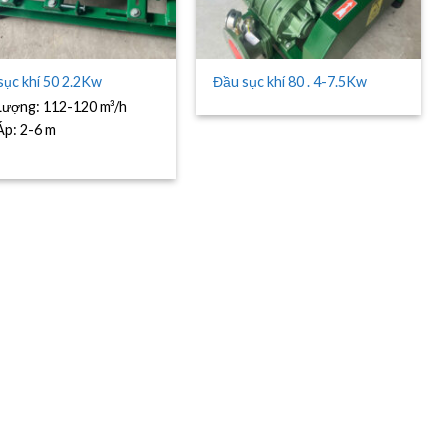
sục khí 50 2.2Kw
Đầu sục khí 80 . 4-7.5Kw
Lượng:
112-120 m³/h
Áp:
2-6 m