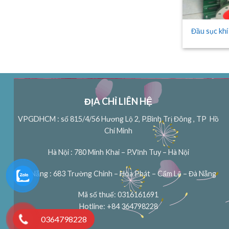
Đầu sục kh
ĐỊA CHỈ LIÊN HỆ
VPGDHCM : số 815/4/56 Hương Lộ 2, P.Bình Trị Đông , TP Hồ
Chí Minh
Hà Nội : 780 Minh Khai – P.Vĩnh Tuy – Hà Nội
Đà Nẵng : 683 Trường Chinh – Hòa Phát – Cẩm Lệ – Đà Nẵng
Mã số thuế: 0316161691
Hotline: +84 364798228
0364798228