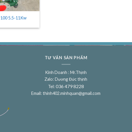
í 100 5.5-11Kw
TƯ VẤN SẢN PHẨM
Kinh Doanh : Mr.Thịnh
Zalo: Dương Đức thịnh
036 479 8228
Tel:
Email:
thinh402.minhquan@gmail.com