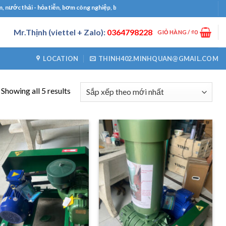
c thải - hỏa tiễn, bơm công nghiệp, bơm định lượng, máy thổi khí, máy khuấy chìm
Mr.Thịnh (viettel + Zalo):
0364798228
GIỎ HÀNG /
₫
0
LOCATION
THINH402.MINHQUAN@GMAIL.COM
Showing all 5 results