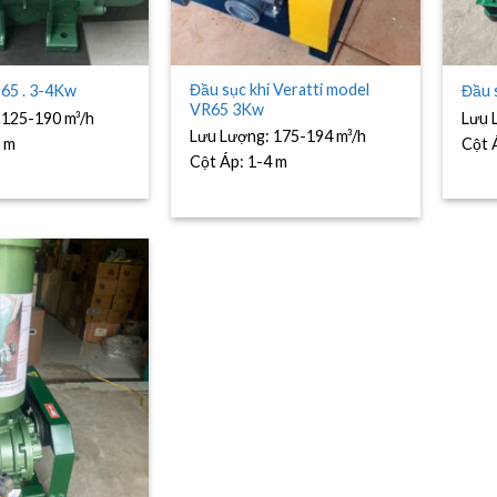
Đầu sục khí Veratti model
 65 . 3-4Kw
Đầu 
VR65 3Kw
:
125-190 m³/h
Lưu 
Lưu Lượng:
175-194 m³/h
 m
Cột 
Cột Áp:
1-4 m