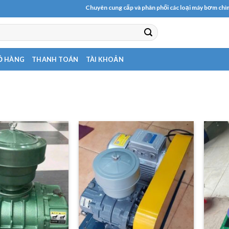
Chuyên cung cấp và phân phối các loại máy bơm chìm, nướ
Ỏ HÀNG
THANH TOÁN
TÀI KHOẢN