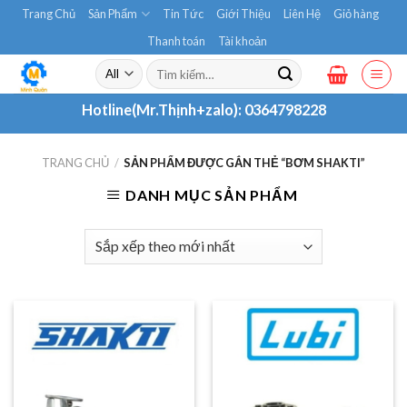
Skip
Trang Chủ
Sản Phẩm
Tin Tức
Giới Thiệu
Liên Hệ
Giỏ hàng
to
Thanh toán
Tài khoản
content
Tìm
kiếm:
Hotline(Mr.Thịnh+zalo):
0364798228
TRANG CHỦ
/
SẢN PHẨM ĐƯỢC GẮN THẺ “BƠM SHAKTI”
DANH MỤC SẢN PHẨM