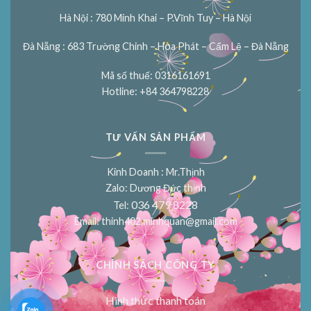
Hà Nội : 780 Minh Khai – P.Vĩnh Tuy – Hà Nội
Đà Nẵng : 683 Trường Chinh – Hòa Phát – Cẩm Lệ – Đà Nẵng
Mã số thuế: 0316161691
Hotline: +84 364798228
TƯ VẤN SẢN PHẨM
Kinh Doanh : Mr.Thịnh
Zalo: Dương Đức thịnh
036 479 8228
Tel:
Email:
thinh402.minhquan@gmail.com
CHÍNH SÁCH CÔNG TY
Hình thức thanh toán