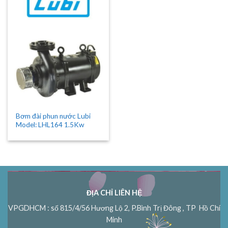
Bơm đài phun nước Lubi
Model: LHL164 1.5Kw
ĐỊA CHỈ LIÊN HỆ
VPGDHCM : số 815/4/56 Hương Lộ 2, P.Bình Trị Đông , TP Hồ Chí
Minh