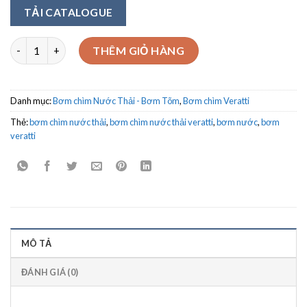
TẢI CATALOGUE
Bơm chìm nước thải Veratti Model VRm2200F 2.2Kw số lượng
THÊM GIỎ HÀNG
Danh mục:
Bơm chìm Nước Thải - Bơm Tõm
,
Bơm chìm Veratti
Thẻ:
bơm chìm nước thải
,
bơm chìm nước thải veratti
,
bơm nước
,
bơm
veratti
MÔ TẢ
ĐÁNH GIÁ (0)