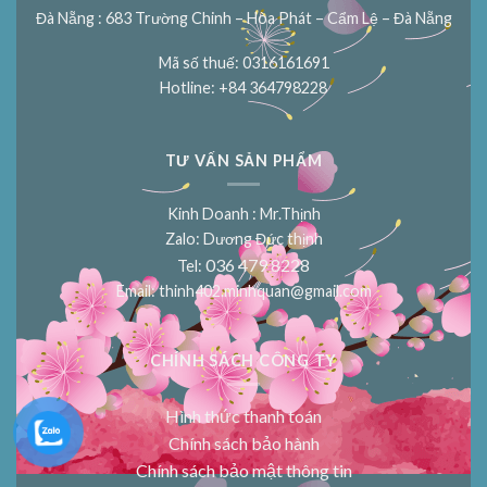
Đà Nẵng : 683 Trường Chinh – Hòa Phát – Cẩm Lệ – Đà Nẵng
Mã số thuế: 0316161691
Hotline: +84 364798228
TƯ VẤN SẢN PHẨM
Kinh Doanh : Mr.Thịnh
Zalo: Dương Đức thịnh
036 479 8228
Tel:
Email:
thinh402.minhquan@gmail.com
CHÍNH SÁCH CÔNG TY
Hình thức thanh toán
Chính sách bảo hành
Chính sách bảo mật thông tin