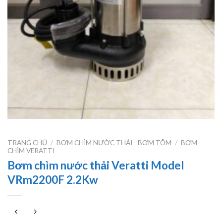
TRANG CHỦ
/
BƠM CHÌM NƯỚC THẢI - BƠM TÕM
/
BƠM
CHÌM VERATTI
Bơm chìm nước thải Veratti Model
VRm2200F 2.2Kw