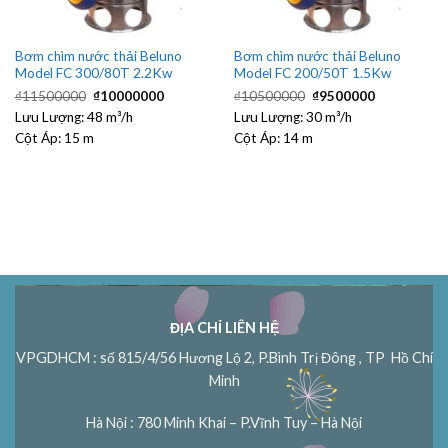
Bơm chìm nước thải Beluno
Bơm chìm nước thải Beluno
Model FC 300/80T 2.2Kw
Model FC 200/50T 1.5Kw
Giá
Giá
Giá
Giá
₫
11500000
₫
10000000
₫
10500000
₫
9500000
gốc
hiện
gốc
hiện
Lưu Lượng:
48 m³/h
là:
tại
Lưu Lượng:
30 m³/h
là:
tại
₫11500000.
là:
₫10500000.
là:
Cột Áp:
15 m
Cột Áp:
14 m
₫10000000.
₫9500000.
ĐỊA CHỈ LIÊN HỆ
VPGDHCM : số 815/4/56 Hương Lộ 2, P.Bình Trị Đông , TP Hồ Chí
Minh
Hà Nội : 780 Minh Khai – P.Vĩnh Tuy – Hà Nội