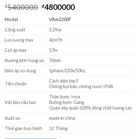
Giá
Giá
5400000
4800000
₫
₫
gốc
hiện
Model
VRm2200F
là:
tại
₫5400000.
là:
Công suất
2.2Kw
₫4800000.
Lưu lượng max
42m³/h
Cột áp max
17m
Đường kính họng xả
76mm
Điện áp sử dụng
1phase/220v/50hz
Cách điện lớp F
Tiêu chuẩn
Chống bụi bẩn, chống nước IP68
Thân bơm: Inox
Vật liệu cấu tạo
Buồng bơm: Gang
Quận dây quấn 100% đồng chất lượng cao
Xuất xứ
made in china
Thời gian bảo hành
12 Tháng