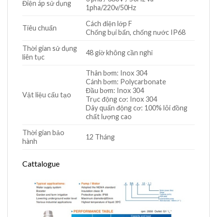
Điện áp sử dụng
1pha/220v/50Hz
Cách điện lớp F
Tiêu chuẩn
Chống bụi bẩn, chống nước IP68
Thời gian sử dụng
48 giờ không cần nghỉ
liên tục
Thân bơm: Inox 304
Cánh bơm: Polycarbonate
Đầu bơm: Inox 304
Vật liệu cấu tạo
Trục động cơ: Inox 304
Dây quấn động cơ: 100% lõi đồng
chất lượng cao
Thời gian bảo
12 Tháng
hành
Cattalogue