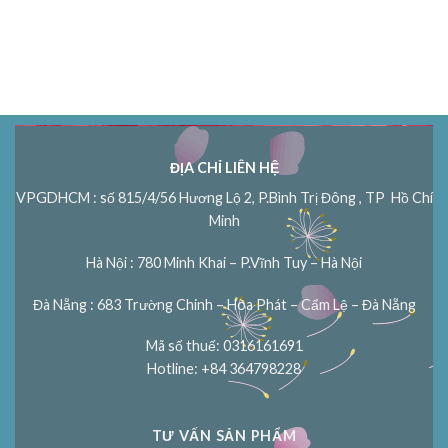
ĐỊA CHỈ LIÊN HỆ
VPGDHCM : số 815/4/56 Hương Lộ 2, P.Bình Trị Đông , TP Hồ Chí
Minh
Hà Nội : 780 Minh Khai – P.Vĩnh Tuy – Hà Nội
Đà Nẵng : 683 Trường Chinh – Hòa Phát – Cẩm Lệ – Đà Nẵng
Mã số thuế: 0316161691
Hotline: +84 364798228
TƯ VẤN SẢN PHẨM