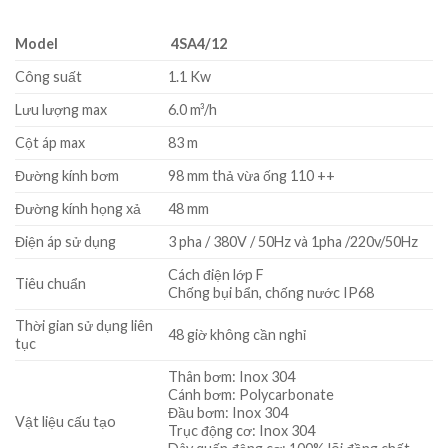
Model
4SA4/12
Công suất
1.1 Kw
Lưu lượng max
6.0 m³/h
Cột áp max
83 m
Đường kính bơm
98 mm thả vừa ống 110 ++
Đường kính họng xả
48 mm
Điện áp sử dụng
3 pha / 380V / 50Hz và 1pha /220v/50Hz
Cách điện lớp F
Tiêu chuẩn
Chống bụi bẩn, chống nước IP68
Thời gian sử dụng liên
48 giờ không cần nghỉ
tục
Thân bơm: Inox 304
Cánh bơm: Polycarbonate
Đầu bơm: Inox 304
Vật liệu cấu tạo
Trục động cơ: Inox 304