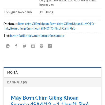
Dây quấn động cơ: 100% lõi đồng chất
lượng cao
Thời gian bảo hành
12 Tháng
Danh mục:
Bơm chìm Giếng Khoan
,
Bơm chìm Giếng Khoan SUMOTO -
Italy
,
Bơm chìm giếng khoan SUMOTO-4inch Cánh Phíp
Thẻ:
bơm hỏa tiễn italy
,
máy bơm chìm sumoto
MÔ TẢ
ĐÁNH GIÁ (0)
Máy Bơm Chìm Giếng Khoan
Sumoto 4SA4/12 – 1.1kw (1.5hp)