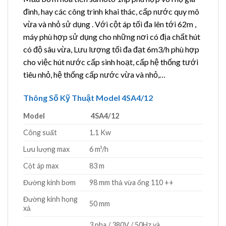
đình, hay các công trình khai thác, cấp nước quy mô
vừa và nhỏ sử dụng . Với cột áp tối đa lên tới 62m ,
máy phù hợp sử dụng cho những nơi có địa chất hút
có độ sâu vừa, Lưu lượng tối đa đạt 6m3/h phù hợp
cho việc hút nước cấp sinh hoạt, cấp hệ thống tưới
tiêu nhỏ, hệ thống cấp nước vừa và nhỏ,…
Thông Số Kỹ Thuật Model 4SA4/12
Model
4SA4/12
Công suất
1.1 Kw
Lưu lượng max
6 m³/h
Cột áp max
83 m
Đường kính bơm
98 mm thả vừa ống 110 ++
Đường kính họng
50 mm
xả
3 pha / 380V / 50Hz và