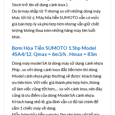
5inch trở lên sẽ dùng cánh inox ) .
Dù là máy nhập từ Ý nhưng so với những dòng máy
khác tới từ ý. Máy hỏa tiễn SUMOTO vẫn có mức
giá bán hợp lý và phù hợp hơn nhưng vẫn giữ chất
lượng không thua kém những hãng máy tên tuổi
khác.
Bơm Hỏa Tiễn SUMOTO 1.5hp Model
4SA4/12. Qmax = 6m3/h . Hmax = 83m
Dòng máy model SA là dòng máy sử dụng cánh nhựa
Phíp , so với dòng cánh Inox đắt tiền hơn thì dòng
Model cánh nhựa phíp thường sẽ được khách hàng
ưu tiên hơn. Với việc giá thành phù hợp hơn, thông
số làm việc cũng tốt hơn,… so với cánh inox, nên đây
cũng là ưu điểm của dòng Model SA cánh nhựa.
KHách hàng nhỏ lẻ, gia đình vẫn có đủ tài chính để
sắm 1 chiếc máy về dùng.
Mẫu bơm hỏa tiễn sumoto 1hp phù hợp với hộ gia