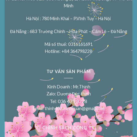
Minh
Hà Nội : 780 Minh Khai – P.Vĩnh Tuy – Hà Nội
Đà Nẵng : 683 Trường Chinh – Hòa Phát – Cẩm Lệ – Đà Nẵng
Mã số thuế: 0316161691
Hotline: +84 364798228
TƯ VẤN SẢN PHẨM
Kinh Doanh : Mr.Thịnh
Zalo: Dương Đức thịnh
036 479 8228
Tel:
Email:
thinh402.minhquan@gmail.com
CHÍNH SÁCH CÔNG TY