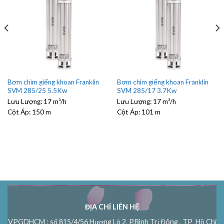
Bơm chìm giếng khoan Franklin
Bơm chìm giếng khoan Franklin
SVM 285/25 5.5Kw
SVM 285/17 3.7Kw
Lưu Lượng:
17 m³/h
Lưu Lượng:
17 m³/h
Cột Áp:
150 m
Cột Áp:
101 m
ĐỊA CHỈ LIÊN HỆ
VPGDHCM : số 815/4/56 Hương Lộ 2, P.Bình Trị Đông , TP Hồ Chí