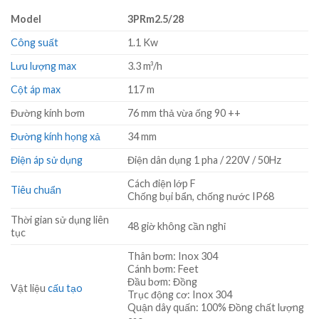
Model
3PRm2.5/28
Công suất
1.1 Kw
Lưu lượng max
3.3 m³/h
Cột áp max
117 m
Đường kính bơm
76 mm thả vừa ống 90 ++
Đường kính họng xả
34 mm
Điện áp sử dụng
Điện dân dụng 1 pha / 220V / 50Hz
Cách điện lớp F
Tiêu chuẩn
Chống bụi bẩn, chống nước IP68
Thời gian sử dụng liên
48 giờ không cần nghỉ
tục
Thân bơm: Inox 304
Cánh bơm: Feet
Đầu bơm: Đồng
Vật liệu
cấu tạo
Trục động cơ: Inox 304
Quận dây quấn: 100% Đồng chất lượng