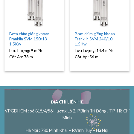
Bơm chìm giếng khoan
Bơm chìm giếng khoan
Franklin SVM 150/13
Franklin SVM 240/10
1.5Kw
1.5Kw
Lưu Lượng:
9 m³/h
Lưu Lượng:
14.4 m³/h
Cột Áp:
78 m
Cột Áp:
56 m
ĐỊA CHỈ LIÊN HỆ
VPGDHCM : số 815/4/56 Hương Lộ 2, P.Bình Trị Đông , TP Hồ Chí
Minh
Hà Nội : 780 Minh Khai – P.Vĩnh Tuy – Hà Nội