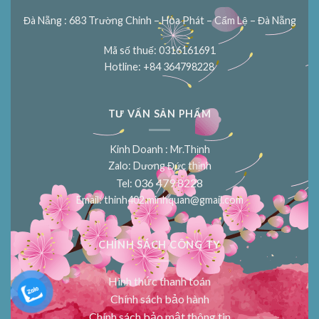
Đà Nẵng : 683 Trường Chinh – Hòa Phát – Cẩm Lệ – Đà Nẵng
Mã số thuế: 0316161691
Hotline: +84 364798228
TƯ VẤN SẢN PHẨM
Kinh Doanh : Mr.Thịnh
Zalo: Dương Đức thịnh
036 479 8228
Tel:
Email:
thinh402.minhquan@gmail.com
CHÍNH SÁCH CÔNG TY
Hình thức thanh toán
Chính sách bảo hành
Chính sách bảo mật thông tin