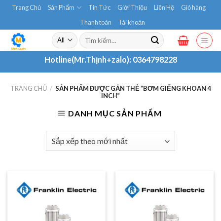
Skip
Trang Chủ
Sản Phẩm
Tin Tức
Giới Thiệu
Liên Hệ
Giỏ hàng
to
Thanh toán
Tài khoản
content
Tìm
kiếm:
Hotline(Mr.Thịnh+zalo):
0364798228
TRANG CHỦ
/
SẢN PHẨM ĐƯỢC GẮN THẺ “BƠM GIẾNG KHOAN 4
INCH”
DANH MỤC SẢN PHẨM