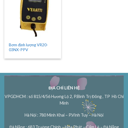
Bơm định lượng VR20-
03NX-PPV
ĐỊA CHỈ LIÊN HỆ
VPGDHCM : số 815/4/56 Hương Lộ 2, P.Bình Trị Đông , TP Hồ Chí
Minh
Hà Nội : 780 Minh Khai – P.Vĩnh Tuy – Hà Nội
Đà Nẵng : 683 Trường Chinh – Hòa Phát – Cẩm Lệ – Đà Nẵng