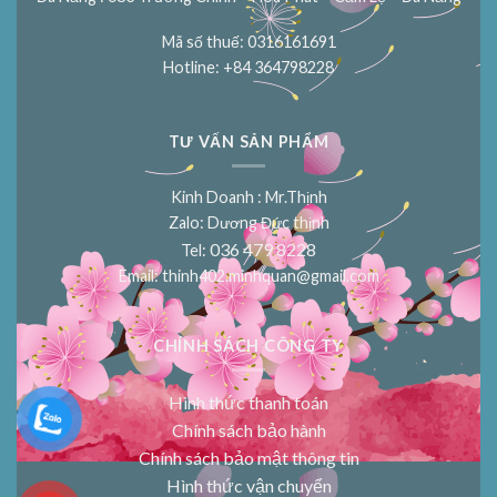
Mã số thuế: 0316161691
Hotline: +84 364798228
TƯ VẤN SẢN PHẨM
Kinh Doanh : Mr.Thịnh
Zalo: Dương Đức thịnh
036 479 8228
Tel:
Email:
thinh402.minhquan@gmail.com
CHÍNH SÁCH CÔNG TY
Hình thức thanh toán
Chính sách bảo hành
Chính sách bảo mật thông tin
Hình thức vận chuyển