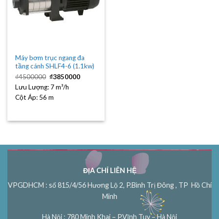
Máy bơm trục ngang đa
tầng cánh SHLF4-6 (1.1kw)
Giá
Giá
₫
4500000
₫
3850000
gốc
hiện
Lưu Lượng:
là:
7 m³/h
tại
₫4500000.
là:
Cột Áp:
56 m
₫3850000.
ĐỊA CHỈ LIÊN HỆ
VPGDHCM : số 815/4/56 Hương Lộ 2, P.Bình Trị Đông , TP Hồ Chí
Minh
Hà Nội : 780 Minh Khai – P.Vĩnh Tuy – Hà Nội