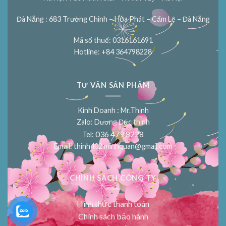
Đà Nẵng : 683 Trường Chinh – Hòa Phát – Cẩm Lệ – Đà Nẵng
Mã số thuế: 0316161691
Hotline: +84 364798228
TƯ VẤN SẢN PHẨM
Kinh Doanh : Mr.Thịnh
Zalo: Dương Đức thịnh
036 479 8228
Tel:
Email:
thinh402.minhquan@gmail.com
CHÍNH SÁCH CÔNG TY
Hình thức thanh toán
Chính sách bảo hành