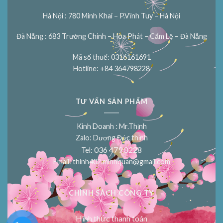
Hà Nội : 780 Minh Khai – P.Vĩnh Tuy – Hà Nội
Đà Nẵng : 683 Trường Chinh – Hòa Phát – Cẩm Lệ – Đà Nẵng
Mã số thuế: 0316161691
Hotline: +84 364798228
TƯ VẤN SẢN PHẨM
Kinh Doanh : Mr.Thịnh
Zalo: Dương Đức thịnh
036 479 8228
Tel:
Email:
thinh402.minhquan@gmail.com
CHÍNH SÁCH CÔNG TY
Hình thức thanh toán