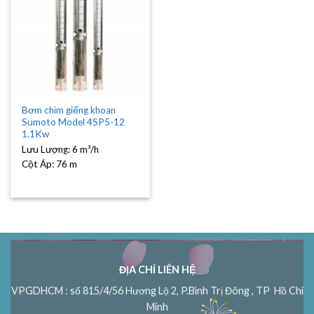
Bơm chìm giếng khoan
Sumoto Model 4SP5-12
1.1Kw
Lưu Lượng:
6 m³/h
Cột Áp:
76 m
ĐỊA CHỈ LIÊN HỆ
VPGDHCM : số 815/4/56 Hương Lộ 2, P.Bình Trị Đông , TP Hồ Chí
Minh