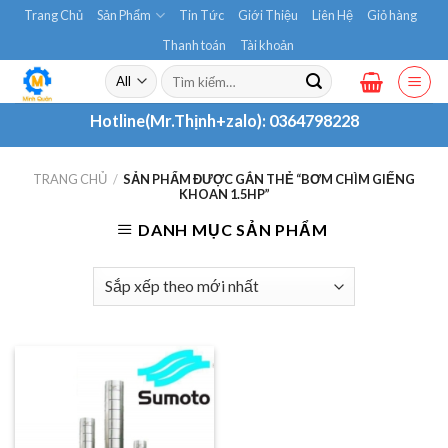
Skip
Trang Chủ
Sản Phẩm
Tin Tức
Giới Thiệu
Liên Hệ
Giỏ hàng
to
Thanh toán
Tài khoản
content
Tìm
kiếm:
Hotline(Mr.Thịnh+zalo):
0364798228
TRANG CHỦ
/
SẢN PHẨM ĐƯỢC GẮN THẺ “BƠM CHÌM GIẾNG
KHOAN 1.5HP”
DANH MỤC SẢN PHẨM