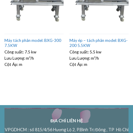
Máy tách phân model: BXG-300
Máy ép – tách phân model: BXG-
7.5KW
200 5.5KW
Công suất:
7.5 kw
Công suất:
5.5 kw
Lưu Lượng:
m³/h
Lưu Lượng:
m³/h
Cột Áp:
m
Cột Áp:
m
ĐỊA CHỈ LIÊN HỆ
VPGDHCM : số 815/4/56 Hương Lộ 2, P.Bình Trị Đông , TP Hồ Chí