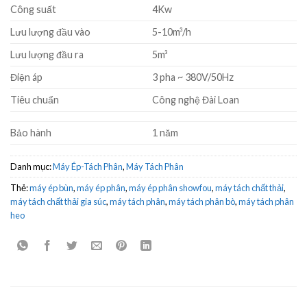
Công suất
4Kw
Lưu lượng đầu vào
5-10m³/h
Lưu lượng đầu ra
5m³
Điện áp
3 pha ~ 380V/50Hz
Tiêu chuẩn
Công nghệ Đài Loan
Bảo hành
1 năm
Danh mục:
Máy Ép-Tách Phân
,
Máy Tách Phân
Thẻ:
máy ép bùn
,
máy ép phân
,
máy ép phân showfou
,
máy tách chất thải
,
máy tách chất thải gia súc
,
máy tách phân
,
máy tách phân bò
,
máy tách phân
heo