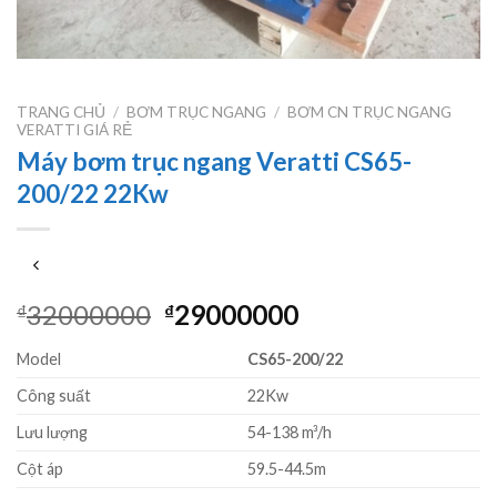
TRANG CHỦ
/
BƠM TRỤC NGANG
/
BƠM CN TRỤC NGANG
VERATTI GIÁ RẺ
Máy bơm trục ngang Veratti CS65-
200/22 22Kw
Giá
Giá
32000000
29000000
₫
₫
gốc
hiện
Model
CS65-200/22
là:
tại
₫32000000.
là:
Công suất
22Kw
₫29000000.
Lưu lượng
54-138 m³/h
Cột áp
59.5-44.5m