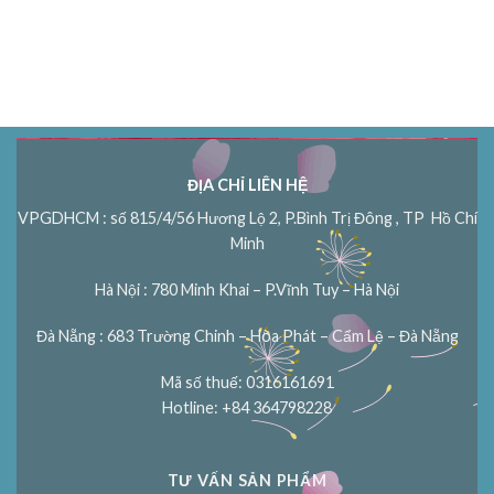
ĐỊA CHỈ LIÊN HỆ
VPGDHCM : số 815/4/56 Hương Lộ 2, P.Bình Trị Đông , TP Hồ Chí
Minh
Hà Nội : 780 Minh Khai – P.Vĩnh Tuy – Hà Nội
Đà Nẵng : 683 Trường Chinh – Hòa Phát – Cẩm Lệ – Đà Nẵng
Mã số thuế: 0316161691
Hotline: +84 364798228
TƯ VẤN SẢN PHẨM