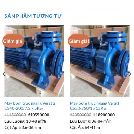
SẢN PHẨM TƯƠNG TỰ
Giảm giá!
Giảm giá!
Máy bơm trục ngang Veratti
Máy bơm trục ngang Veratti
CS40-200/7.5 7.5Kw
CS50-250/15 15Kw
Giá
Giá
Giá
Giá
₫
11500000
₫
10550000
₫
20500000
₫
18900000
gốc
hiện
gốc
hiện
Lưu Lượng:
18-48 m³/h
là:
tại
Lưu Lượng:
36-84 m³/h
là:
tại
₫11500000.
là:
₫20500000.
là:
Cột Áp:
53.6-36.5 m
Cột Áp:
64-41 m
00.
₫10550000.
₫1890000