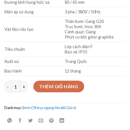
Đường kính họng hút/ xả
80 / 65 mm
Điện áp sử dụng
3 pha / 380V / 50Hz
Thân bơm: Gang G20
Trục bơm: Inox 304
Vật liệu cấu tạo
Cánh quạt: Gang
Phớt cơ khí: gốm/ graphite
Lớp cách điện F
Tiêu chuẩn
Bảo vệ IP55
Xuất xứ
Trung Quốc
Bảo hành
12 tháng
Máy bơm trục ngang Veratti CS65-200/22 22Kw số lượng
THÊM GIỎ HÀNG
Danh mục:
Bơm CN trục ngang Veratti Giá rẻ