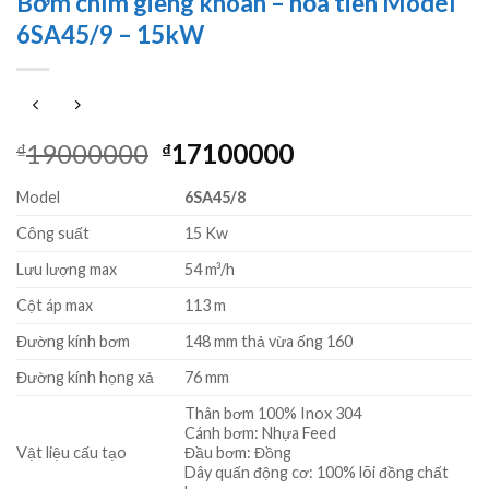
Bơm chìm giếng khoan – hỏa tiễn Model
6SA45/9 – 15kW
Giá
Giá
19000000
17100000
₫
₫
gốc
hiện
Model
6SA45/8
là:
tại
₫19000000.
là:
Công suất
15 Kw
₫17100000.
Lưu lượng max
54 m³/h
Cột áp max
113 m
Đường kính bơm
148 mm thả vừa ống 160
Đường kính họng xả
76 mm
Thân bơm 100% Inox 304
Cánh bơm: Nhựa Feed
Vật liệu cấu tạo
Đầu bơm: Đồng
Dây quấn động cơ: 100% lõi đồng chất