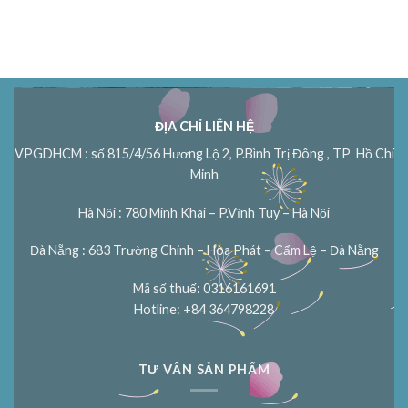
ĐỊA CHỈ LIÊN HỆ
VPGDHCM : số 815/4/56 Hương Lộ 2, P.Bình Trị Đông , TP Hồ Chí
Minh
Hà Nội : 780 Minh Khai – P.Vĩnh Tuy – Hà Nội
Đà Nẵng : 683 Trường Chinh – Hòa Phát – Cẩm Lệ – Đà Nẵng
Mã số thuế: 0316161691
Hotline: +84 364798228
TƯ VẤN SẢN PHẨM