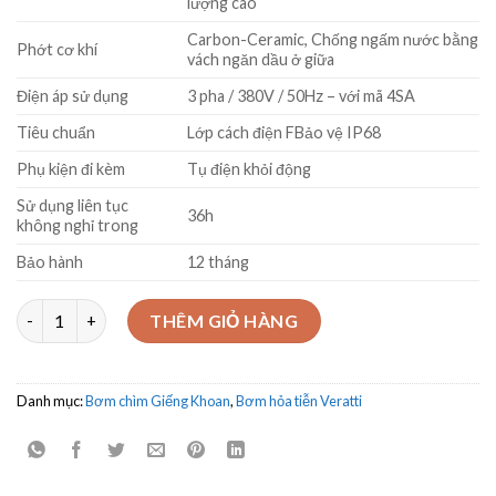
lượng cao
Carbon-Ceramic, Chống ngấm nước bằng
Phớt cơ khí
vách ngăn dầu ở giữa
Điện áp sử dụng
3 pha / 380V / 50Hz – với mã 4SA
Tiêu chuẩn
Lớp cách điện FBảo vệ IP68
Phụ kiện đi kèm
Tụ điện khỏi động
Sử dụng liên tục
36h
không nghỉ trong
Bảo hành
12 tháng
Bơm chìm giếng khoan - hỏa tiễn Model 6SA45/9 – 15kW số lượ
THÊM GIỎ HÀNG
Danh mục:
Bơm chìm Giếng Khoan
,
Bơm hỏa tiễn Veratti