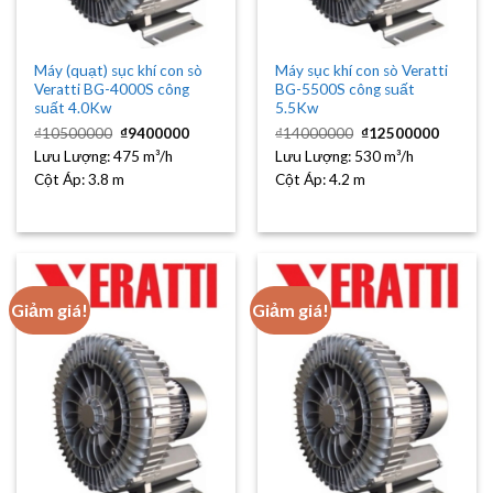
Máy (quạt) sục khí con sò
Máy sục khí con sò Veratti
Veratti BG-4000S công
BG-5500S công suất
suất 4.0Kw
5.5Kw
Giá
Giá
Giá
Giá
₫
10500000
₫
9400000
₫
14000000
₫
12500000
gốc
hiện
gốc
hiện
Lưu Lượng:
475 m³/h
là:
tại
Lưu Lượng:
530 m³/h
là:
tại
₫10500000.
là:
₫14000000.
là:
Cột Áp:
3.8 m
Cột Áp:
4.2 m
₫9400000.
₫12500
Giảm giá!
Giảm giá!