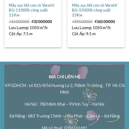
Máy sục khí con sò Veratti
Máy sục khí con sò Veratti
BG-11000S công suất
BG-15000S công suất
11Kw
15Kw
Giá
Giá
Giá
Giá
₫
35000000
₫
32000000
₫
39500000
₫
36500000
gốc
hiện
gốc
hiện
Lưu Lượng:
1050 m³/h
là:
tại
Lưu Lượng:
1050 m³/h
là:
tại
₫35000000.
là:
₫39500000.
là:
Cột Áp:
7.5 m
Cột Áp:
9.5 m
₫32000000.
₫36500
ĐỊA CHỈ LIÊN HỆ
VPGDHCM : số 815/4/56 Hương Lộ 2, P.Bình Trị Đông , TP Hồ Chí
Minh
Hà Nội : 780 Minh Khai – P.Vĩnh Tuy – Hà Nội
Đà Nẵng : 683 Trường Chinh – Hòa Phát – Cẩm Lệ – Đà Nẵng
Mã số thuế: 0316161691