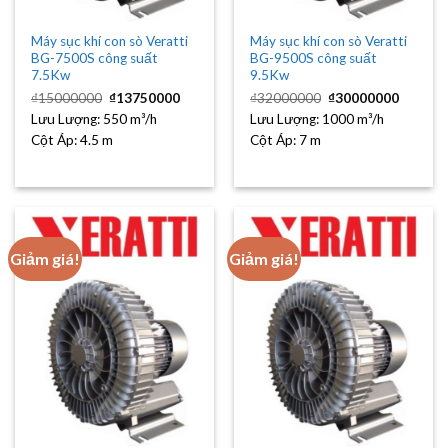
Máy sục khí con sò Veratti
Máy sục khí con sò Veratti
BG-7500S công suất
BG-9500S công suất
7.5Kw
9.5Kw
Giá
Giá
Giá
Giá
₫
15000000
₫
13750000
₫
32000000
₫
30000000
gốc
hiện
gốc
hiện
Lưu Lượng:
550 m³/h
là:
tại
Lưu Lượng:
1000 m³/h
là:
tại
₫15000000.
là:
₫32000000.
là:
Cột Áp:
4.5 m
Cột Áp:
7 m
₫13750000.
₫30000
Giảm giá!
Giảm giá!