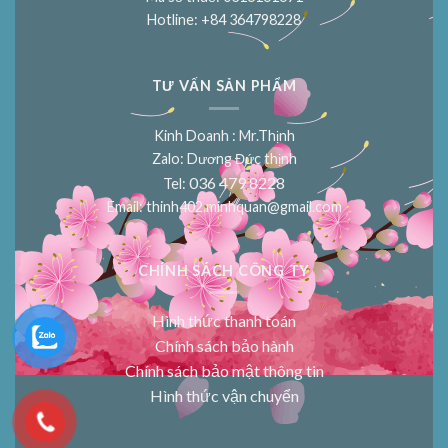
Hotline: +84 364798228
TƯ VẤN SẢN PHẨM
Kinh Doanh : Mr.Thịnh
Zalo: Dương Đức thịnh
036 479 8228
Tel:
Email:
thinh402.minhquan@gmail.com
CHÍNH SÁCH CÔNG TY
Hình thức thanh toán
Chính sách bảo hành
Chính sách bảo mật thông tin
Hình thức vận chuyển