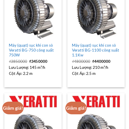
Máy (quạt) sục khí con sò
Máy (quạt) sục khí con sò
Veratti BG-750 công suất
Veratti BG-1100 công suất
750W
1.1Kw
Giá
Giá
Giá
Giá
₫
3850000
₫
3450000
₫
4800000
₫
4400000
gốc
hiện
gốc
hiện
Lưu Lượng:
là:
145 m³/h
tại
Lưu Lượng:
là:
210 m³/h
tại
₫3850000.
là:
₫4800000.
là:
Cột Áp:
2.2 m
Cột Áp:
2.5 m
₫3450000.
₫4400000
Giảm giá!
Giảm giá!