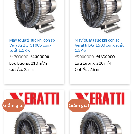
Máy (quạt) sục khí con sò
Máy(quạt) sục khí con sò
Veratti BG-1100S công
Veratti BG-1500 công suất
suất 1.1Kw
1.5Kw
Giá
Giá
Giá
Giá
₫
4700000
₫
4300000
₫
5000000
₫
4650000
gốc
hiện
gốc
hiện
Lưu Lượng:
là:
210 m³/h
tại
Lưu Lượng:
là:
220 m³/h
tại
₫4700000.
là:
₫5000000.
là:
Cột Áp:
2.5 m
Cột Áp:
2.6 m
₫4300000.
₫4650000
Giảm giá!
Giảm giá!