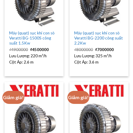
Máy (quạt) sục khí con sò
Máy (quạt) sục khí con sò
Veratti BG-1500S công
Veratti BG-2200 công suất
suất 1.5Kw
2.2Kw
Giá
Giá
Giá
Giá
₫
4900000
₫
4500000
₫
8000000
₫
7000000
gốc
hiện
gốc
hiện
Lưu Lượng:
là:
220 m³/h
tại
Lưu Lượng:
là:
325 m³/h
tại
₫4900000.
là:
₫8000000.
là:
Cột Áp:
2.6 m
Cột Áp:
3.6 m
₫4500000.
₫7000000
Giảm giá!
Giảm giá!