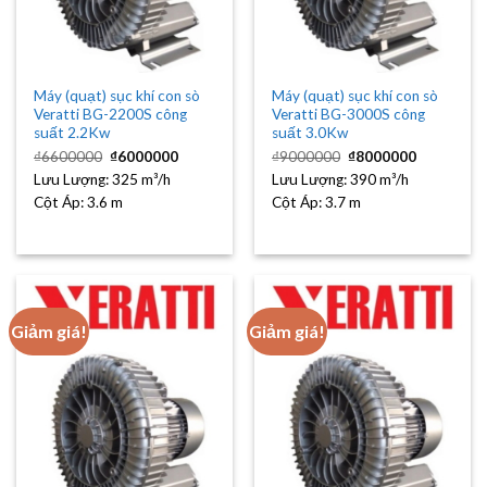
Máy (quạt) sục khí con sò
Máy (quạt) sục khí con sò
Veratti BG-2200S công
Veratti BG-3000S công
suất 2.2Kw
suất 3.0Kw
Giá
Giá
Giá
Giá
₫
6600000
₫
6000000
₫
9000000
₫
8000000
gốc
hiện
gốc
hiện
Lưu Lượng:
là:
325 m³/h
tại
Lưu Lượng:
là:
390 m³/h
tại
₫6600000.
là:
₫9000000.
là:
Cột Áp:
3.6 m
Cột Áp:
3.7 m
₫6000000.
₫8000000
Giảm giá!
Giảm giá!